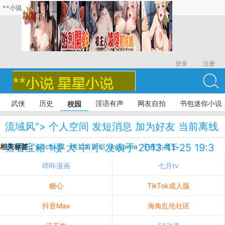
**小说
登录
注册
武侠
历史
淫语有声
网友自拍
书包迷你小说
校园
流域风"> 个人空间 发短消息 加为好友 当前离线
查看宝箱 1楼 大 中 小 发表于 2013-11-25 19:3
相关标签：
wdch
谋
佛兰肯斯坦
keyprca
宁夜大魔王
哔咔漫画
七月tv
0
糖心
TikTok成人版
抖音Max
海角乱伦社区