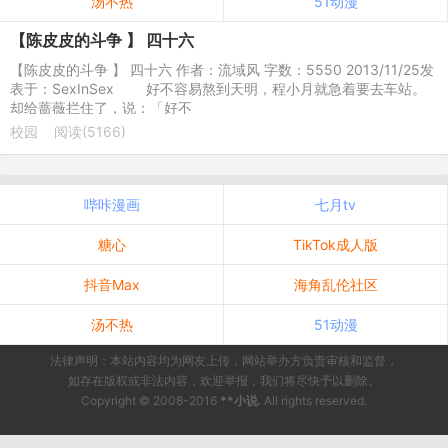
汤不热
51动漫
【陈皮皮的斗争 】 四十六
【陈皮皮的斗争 】 四十六 作者：流域风 字数：5550 2013/11/25发
表于：SexInSex 好不容易熬到天明，程小月就急着要去车站。
却给蔷薇拦住了，说：「好不
校园
阅读(5166)
哔咔漫画
七月tv
糖心
TikTok成人版
抖音Max
海角乱伦社区
汤不热
51动漫
法律声明：本站内容均为网友上传，网站举办方负责审核和监督，
如存在版权或非法内容，欢迎举报，我们将尽快予以删除。
Copyright © 2008-2016
**小说
. All rights reserved.