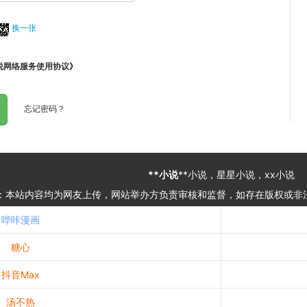
换一张
小说网络服务使用协议
》
忘记密码？
**小说
**小说，星星小说，xx小说
：本站内容均为网友上传，网站举办方负责审核和监督，如存在版权或非
哔咔漫画
糖心
抖音Max
汤不热