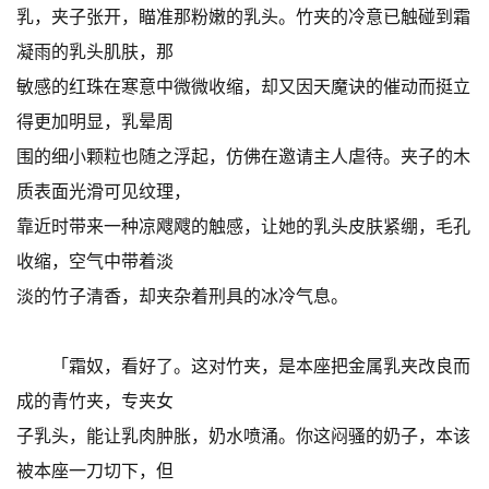
乳，夹子张开，瞄准那粉嫩的乳头。竹夹的冷意已触碰到霜
凝雨的乳头肌肤，那
敏感的红珠在寒意中微微收缩，却又因天魔诀的催动而挺立
得更加明显，乳晕周
围的细小颗粒也随之浮起，仿佛在邀请主人虐待。夹子的木
质表面光滑可见纹理，
靠近时带来一种凉飕飕的触感，让她的乳头皮肤紧绷，毛孔
收缩，空气中带着淡
淡的竹子清香，却夹杂着刑具的冰冷气息。
「霜奴，看好了。这对竹夹，是本座把金属乳夹改良而
成的青竹夹，专夹女
子乳头，能让乳肉肿胀，奶水喷涌。你这闷骚的奶子，本该
被本座一刀切下，但