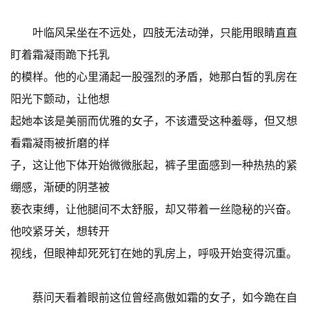
叶临风呆坐在不远处，四肢无法动弹，只能用眼睛直直
盯着霜凝雨跪下托乳
的模样。他的心里涌起一股强烈的矛盾，她那白皙的乳房在
阳光下颤动，让他想
起她本该是美丽而优雅的女子，不该遭受这种羞辱，但又想
看霜凝雨被折磨的样
子，这让他下体开始微微胀起，裤子里面感到一种热热的紧
绷感，渐硬的阴茎被
亵衣束缚，让他腿间不太舒服，却又带着一丝隐秘的兴奋。
他咬紧牙关，想转开
视线，但眼神却死死钉在她的乳房上，呼吸开始变得沉重。
蔡问天看着眼前这位曾经高傲如霜的女子，如今跪在自