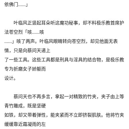
依佛门……」
叶临风正竖起耳朵听这魔功秘事，却不料极乐教首席护
法苍空烈「咳……咳
……」咳了两声。叶临风眼睛转向苍空烈，却见他面无表
情，只是向蔡问天递上
了一些工具。这些工具都是刑具与淫具的结合物，是极乐教
专为折磨女子娇躯而
设计。
蔡问天也不再多言，拿起一对精致的竹夹，夹子由上等
青竹雕成，既是坚硬
如铁，却又带着弹性，能夹紧而不立即挤裂肌肤。他将竹夹
缓缓靠近霜凝雨的左