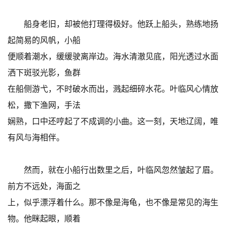
船身老旧，却被他打理得极好。他跃上船头，熟练地扬
起简易的风帆，小船
便顺着潮水，缓缓驶离岸边。海水清澈见底，阳光透过水面
洒下斑驳光影，鱼群
在船侧游弋，不时破水而出，溅起细碎水花。叶临风心情放
松，撒下渔网，手法
娴熟，口中还哼起了不成调的小曲。这一刻，天地辽阔，唯
有风与海相伴。
然而，就在小船行出数里之后，叶临风忽然皱起了眉。
前方不远处，海面之
上，似乎漂浮着什么。那不像是海龟，也不像是常见的海生
物。他眯起眼，顺着