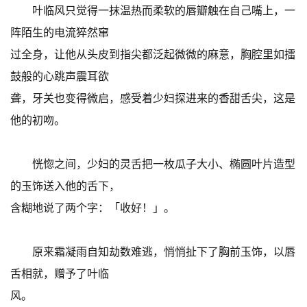
叶临风只觉得一抹温热而柔软的唇瓣触在自己嘴上，一
阵陌生的电流猝然窜
过全身，让他从头皮到指尖都泛起微微的麻意，胸腔里如擂
鼓般的心跳声震耳欲
聋，牙关也变得微启，感受着少妇探进来的香甜舌尖，这是
他的初吻。
恍惚之间，少妇的灵舌把一枚瓜子大小、椭圆叶片造型
的玉饰送入他的舌下，
含糊地说了两个字：「收好！」。
原来霜凝雨自知劫数难逃，悄悄扯下了胸前玉饰，以唇
舌相就，赠予了叶临
风。