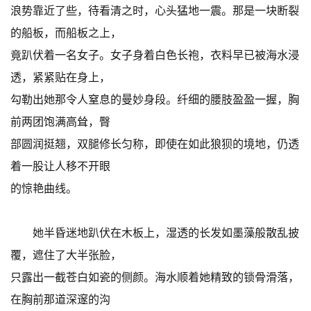
浪势靠近了些，待看清之时，心头猛地一震。那是一块断裂
的船板，而船板之上，
竟趴伏着一名女子。女子身着白色长袍，衣料早已被海水浸
透，紧紧贴在身上，
勾勒出她那令人窒息的曼妙身段。纤细的腰肢盈盈一握，胸
前两团饱满高耸，臀
部圆润挺翘，双腿修长匀称，即使在如此狼狈的境地，仍透
着一股让人移不开眼
的惊艳曲线。
她半昏迷地趴伏在木板上，湿透的长发如墨藻般散乱披
覆，遮住了大半张脸，
只露出一截苍白如瓷的侧颜。海水顺着她精致的锁骨滑落，
在胸前那道深邃的沟