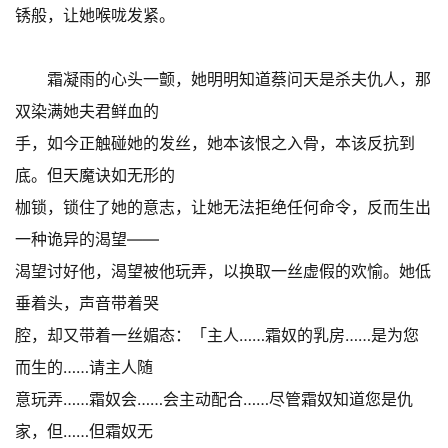
锈般，让她喉咙发紧。
霜凝雨的心头一颤，她明明知道蔡问天是杀夫仇人，那
双染满她夫君鲜血的
手，如今正触碰她的发丝，她本该恨之入骨，本该反抗到
底。但天魔诀如无形的
枷锁，锁住了她的意志，让她无法拒绝任何命令，反而生出
一种诡异的渴望——
渴望讨好他，渴望被他玩弄，以换取一丝虚假的欢愉。她低
垂着头，声音带着哭
腔，却又带着一丝媚态：「主人……霜奴的乳房……是为您
而生的……请主人随
意玩弄……霜奴会……会主动配合……尽管霜奴知道您是仇
家，但……但霜奴无