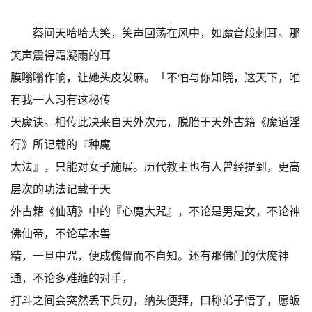
蔡问天哈哈大笑，笑声回荡在风中，如魔音般刺耳。那
笑声震得霜凝雨的耳
膜嗡嗡作响，让她头皮发麻。「不怕与你知晓，这天下，唯
有我一人习有这秘传
天魔诀。相传此决来自天外次元，脱胎于天外古籍《魔道淫
行》所记载的『种魔
大法』，只能对女子施展。历代教主也有人曾经提到，更高
层次的功法记载于天
外古籍《仙葫》中的『心魔大咒』，不论是男是女，不论神
佛仙帝，不论草木兽
精，一旦中咒，便成傀儡而不自知。还有那佛门的伏魔神
通，不论多难缠的对手，
打斗之间会突然丢下兵刃，纳头便拜，口称弟子悟了，愿皈