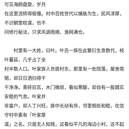
可见海鸥盘旋，岁月
在这里流转得极慢。村中百姓世代以捕鱼为生，民风淳厚，
不识朝堂权谋，也不
问修行秘法，只求风调雨顺、渔网满仓。
村里有一大姓，曰叶。叶氏一族在此繁衍生息数代，枝
叶蔓延，几乎占了全
村半数人口。叶家族人世居村东，那里有一处院落，屋舍简
陋，却日日洒扫得干
干净净。青砖旧瓦，木门微斑，看似寒酸，却自有一股踏实
安稳的气息。叶家并
非富户，却人丁兴旺，族中长幼有序，邻里相处和睦，在信
守村中素有「叶家厚
道」之名。只是无人知晓，这看似平凡的海边小村，这不起