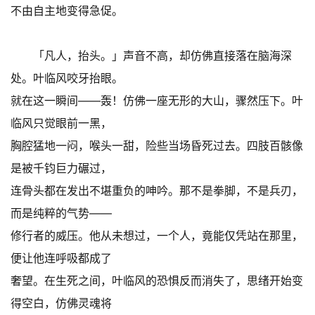
不由自主地变得急促。
「凡人，抬头。」声音不高，却仿佛直接落在脑海深
处。叶临风咬牙抬眼。
就在这一瞬间——轰！仿佛一座无形的大山，骤然压下。叶
临风只觉眼前一黑，
胸腔猛地一闷，喉头一甜，险些当场昏死过去。四肢百骸像
是被千钧巨力碾过，
连骨头都在发出不堪重负的呻吟。那不是拳脚，不是兵刃，
而是纯粹的气势——
修行者的威压。他从未想过，一个人，竟能仅凭站在那里，
便让他连呼吸都成了
奢望。在生死之间，叶临风的恐惧反而消失了，思绪开始变
得空白，仿佛灵魂将