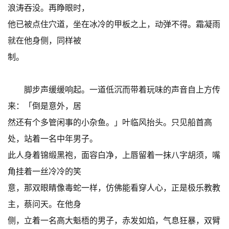
浪涛吞没。再睁眼时，
他已被点住穴道，坐在冰冷的甲板之上，动弹不得。霜凝雨
就在他身侧，同样被
制。
脚步声缓缓响起。一道低沉而带着玩味的声音自上方传
来：「倒是意外，居
然还有个多管闲事的小杂鱼。」叶临风抬头。只见船首高
处，站着一名中年男子。
此人身着锦缎黑袍，面容白净，上唇留着一抹八字胡须，嘴
角挂着一丝冷冷的笑
意，那双眼睛像毒蛇一样，仿佛能看穿人心，正是极乐教教
主，蔡问天。在他身
侧，立着一名高大魁梧的男子，赤发如焰，气息狂暴，双臂