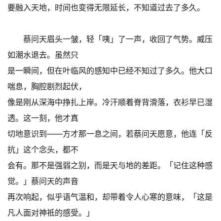
要融入天地，时间也变得无限延长，不知道过去了多久。
蔡问天眉头一皱，轻「咦」了一声，收回了气势。威压
如潮水退去。虽然只
是一瞬间，但在叶临风的感知中已经不知过了多久。他大口
喘息，胸腔剧烈起伏，
像是刚从深海中挣扎上岸。冷汗顺着脊背滑落，衣衫早已湿
透。这一刻，他才真
切地意识到——方才那一息之间，若蔡问天愿意，他连「反
抗」这个念头，都不
会有。那不是强弱之别，而是天与地的差距。「记住这种感
觉。」蔡问天的声音
再次响起，似乎语气温和，却带着令人心寒的意味，「这是
凡人面对神祗的感受。」