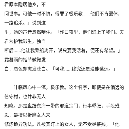
君原本隐居他乡，不
问世事。可他一时不慎，得罪了极乐教……他们不肯罢休，
一路追杀。」说到这
里，她的声音忽然哽住。「昨日夜里，他们追上了我们。夫
君为护我逃生，独自
断后……他让我乘船离开，说只要我活着，便还有希望。」
霜凝雨的指节微微发
白，唇色却愈发苍白。「可我……终究还是没能逃远。」
叶临风心中一沉。极乐教。这个名字，即便是在偏远的
信守村，也并非无人
知晓。那是盘踞东海一带的邪道宗门，行事乖张，手段残
忍，最擅以折磨女人来
修炼诡异功法。凡被其盯上的女人，无不受尽摧残。「他