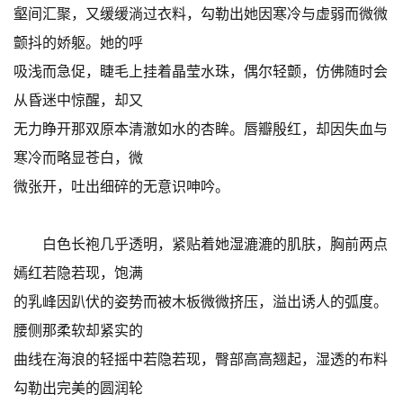
壑间汇聚，又缓缓淌过衣料，勾勒出她因寒冷与虚弱而微微
颤抖的娇躯。她的呼
吸浅而急促，睫毛上挂着晶莹水珠，偶尔轻颤，仿佛随时会
从昏迷中惊醒，却又
无力睁开那双原本清澈如水的杏眸。唇瓣殷红，却因失血与
寒冷而略显苍白，微
微张开，吐出细碎的无意识呻吟。
白色长袍几乎透明，紧贴着她湿漉漉的肌肤，胸前两点
嫣红若隐若现，饱满
的乳峰因趴伏的姿势而被木板微微挤压，溢出诱人的弧度。
腰侧那柔软却紧实的
曲线在海浪的轻摇中若隐若现，臀部高高翘起，湿透的布料
勾勒出完美的圆润轮