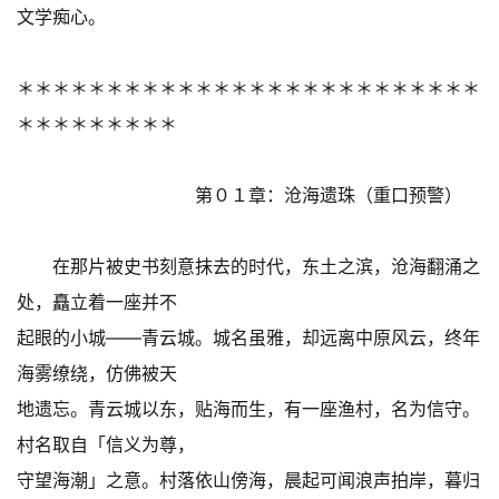
文学痴心。
＊＊＊＊＊＊＊＊＊＊＊＊＊＊＊＊＊＊＊＊＊＊＊＊＊＊
＊＊＊＊＊＊＊＊＊
第０１章：沧海遗珠（重口预警）
在那片被史书刻意抹去的时代，东土之滨，沧海翻涌之
处，矗立着一座并不
起眼的小城——青云城。城名虽雅，却远离中原风云，终年
海雾缭绕，仿佛被天
地遗忘。青云城以东，贴海而生，有一座渔村，名为信守。
村名取自「信义为尊，
守望海潮」之意。村落依山傍海，晨起可闻浪声拍岸，暮归