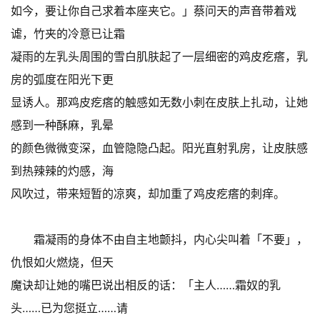
如今，要让你自己求着本座夹它。」蔡问天的声音带着戏
谑，竹夹的冷意已让霜
凝雨的左乳头周围的雪白肌肤起了一层细密的鸡皮疙瘩，乳
房的弧度在阳光下更
显诱人。那鸡皮疙瘩的触感如无数小刺在皮肤上扎动，让她
感到一种酥麻，乳晕
的颜色微微变深，血管隐隐凸起。阳光直射乳房，让皮肤感
到热辣辣的灼感，海
风吹过，带来短暂的凉爽，却加重了鸡皮疙瘩的刺痒。
霜凝雨的身体不由自主地颤抖，内心尖叫着「不要」，
仇恨如火燃烧，但天
魔诀却让她的嘴巴说出相反的话：「主人……霜奴的乳
头……已为您挺立……请