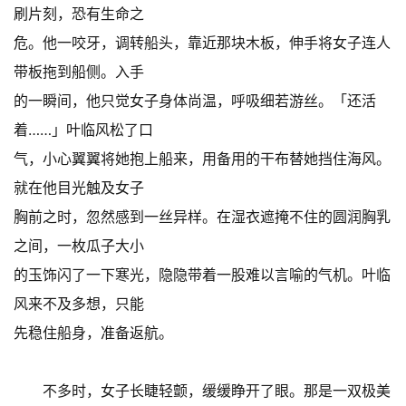
刷片刻，恐有生命之
危。他一咬牙，调转船头，靠近那块木板，伸手将女子连人
带板拖到船侧。入手
的一瞬间，他只觉女子身体尚温，呼吸细若游丝。「还活
着……」叶临风松了口
气，小心翼翼将她抱上船来，用备用的干布替她挡住海风。
就在他目光触及女子
胸前之时，忽然感到一丝异样。在湿衣遮掩不住的圆润胸乳
之间，一枚瓜子大小
的玉饰闪了一下寒光，隐隐带着一股难以言喻的气机。叶临
风来不及多想，只能
先稳住船身，准备返航。
不多时，女子长睫轻颤，缓缓睁开了眼。那是一双极美