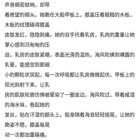
声音细若蚊呐，却带
着绝望的顺从。她跪在大船甲板上，膝盖压着粗糙的木板，
木板的纹理硌得膝盖
皮肤发红，隐隐刺痛。她的双手托着乳房，乳肉的重量让她
掌心感到沉甸甸的压
迫，乳房的皮肤紧绷，表面光滑而温热，海风吹拂到裸露的
乳晕，能感觉到那细
小的颗粒状突起，每一次呼吸都让乳房微微起伏。甲板上的
阳光斜射下来，让乳
房的肌肤轮廓仿佛被晕染了一圈金边，海风吹过，带着咸湿
的海水味，卷起她的
发丝，贴在汗湿的额头上。船身随着海浪轻轻摇晃，让她的
跪姿不稳，膝盖每晃
动一次都加重硌痛。