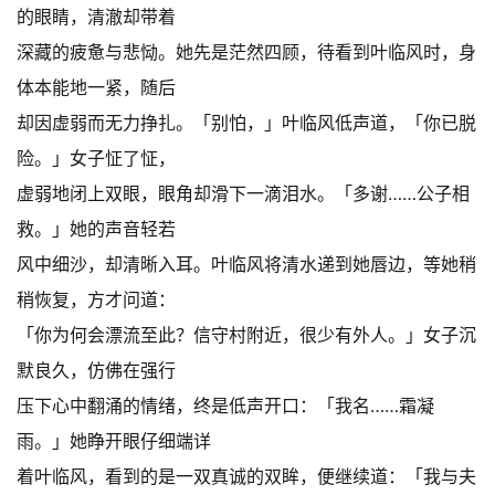
的眼睛，清澈却带着
深藏的疲惫与悲恸。她先是茫然四顾，待看到叶临风时，身
体本能地一紧，随后
却因虚弱而无力挣扎。「别怕，」叶临风低声道，「你已脱
险。」女子怔了怔，
虚弱地闭上双眼，眼角却滑下一滴泪水。「多谢……公子相
救。」她的声音轻若
风中细沙，却清晰入耳。叶临风将清水递到她唇边，等她稍
稍恢复，方才问道：
「你为何会漂流至此？信守村附近，很少有外人。」女子沉
默良久，仿佛在强行
压下心中翻涌的情绪，终是低声开口：「我名……霜凝
雨。」她睁开眼仔细端详
着叶临风，看到的是一双真诚的双眸，便继续道：「我与夫