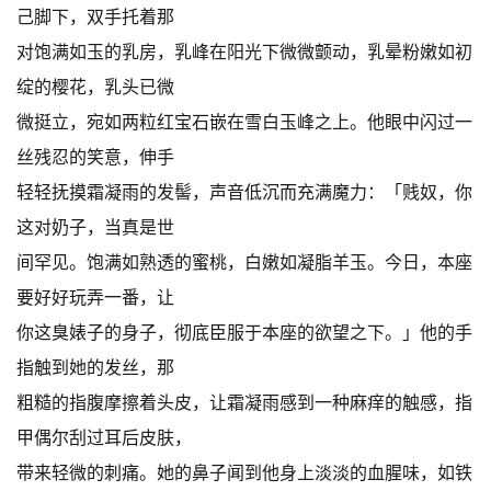
己脚下，双手托着那
对饱满如玉的乳房，乳峰在阳光下微微颤动，乳晕粉嫩如初
绽的樱花，乳头已微
微挺立，宛如两粒红宝石嵌在雪白玉峰之上。他眼中闪过一
丝残忍的笑意，伸手
轻轻抚摸霜凝雨的发髻，声音低沉而充满魔力：「贱奴，你
这对奶子，当真是世
间罕见。饱满如熟透的蜜桃，白嫩如凝脂羊玉。今日，本座
要好好玩弄一番，让
你这臭婊子的身子，彻底臣服于本座的欲望之下。」他的手
指触到她的发丝，那
粗糙的指腹摩擦着头皮，让霜凝雨感到一种麻痒的触感，指
甲偶尔刮过耳后皮肤，
带来轻微的刺痛。她的鼻子闻到他身上淡淡的血腥味，如铁