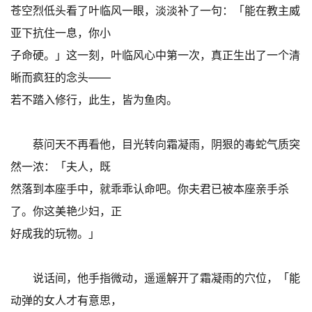
苍空烈低头看了叶临风一眼，淡淡补了一句：「能在教主威
亚下抗住一息，你小
子命硬。」这一刻，叶临风心中第一次，真正生出了一个清
晰而疯狂的念头——
若不踏入修行，此生，皆为鱼肉。
蔡问天不再看他，目光转向霜凝雨，阴狠的毒蛇气质突
然一浓：「夫人，既
然落到本座手中，就乖乖认命吧。你夫君已被本座亲手杀
了。你这美艳少妇，正
好成我的玩物。」
说话间，他手指微动，遥遥解开了霜凝雨的穴位，「能
动弹的女人才有意思，