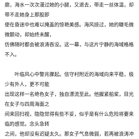
廓，海水一次次漫过她的小腿，又退去，带走一丝体温，却
带不走她身上那股即
使在昏迷中也难以掩盖的惊艳美感。海风掠过，她的睫毛微
微颤动，却始终未醒，
仿佛随时都会被浪涛吞没。这一幕，与这片宁静的海域格格
不入。
叶临风心中警兆骤起。信守村附近的海域向来平稳，极
少有外人，更不可能
出现这样一名绝色女子，独自漂流至此。他握紧船桨，目光
在女子与四周海面之
间来回扫视，隐隐觉得有些不妥，似乎是有什么危险将要来
临的感觉。念头急转
之间，他却没有迟疑太久。那女子气息微弱，若再被浪涛冲