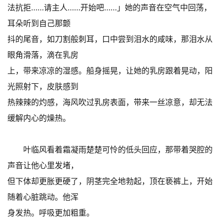
法抗拒……请主人……开始吧……」她的声音在空气中回荡，
耳朵听到自己那颤
抖的尾音，如刀割般刺耳，口中尝到泪水的咸味，那泪水从
眼角滑落，滴在乳房
上，带来凉凉的湿感。船身摇晃，让她的乳房跟着晃动，阳
光照射下，皮肤感到
热辣辣的灼感，海风吹过乳房表面，带来一丝凉意，却无法
缓解内心的燥热。
叶临风看着霜凝雨楚楚可怜的低头回应，那带着哭腔的
声音让他心里发堵，
但下体却更胀更硬了，阴茎完全地勃起，顶在亵裤上，开始
随着心脏跳动。他浑
身发热。呼吸更加粗重。