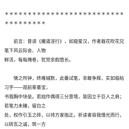
＊＊＊＊＊＊＊＊＊＊＊＊＊＊＊＊＊＊＊＊＊＊＊＊＊＊
＊＊＊＊＊＊＊＊＊
前言：昔读《魔道淫行》，如窥星汉，作者栽花吹花兄
笔下风云际会、人物
鲜活，每每掩卷，犹觉余韵悠长。
情之所钟，终难缄默，此番试笔，非敢争辉，实如临帖
习字——观前辈墨宝，
书我胸中块垒。若拙作偶得三分意境，皆因立于巨人之肩；
若笔力未臻，留白之
处，权作引玉之砖，以待方家指正。祈读者容我借光而行，
以砖瓦之诚，筑一方