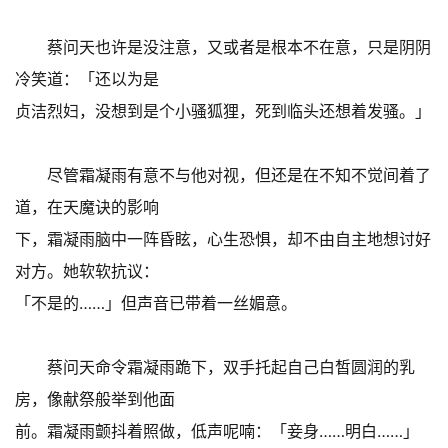
蔡问天也许是没注意，又或者是根本不在意，只是阴阴
冷笑道：「还以为是
贞洁烈妇，没想到是个小骚狐狸，死到临头还想着发骚。」
尽管霜凝雨有意不与他对视，但还是在不知不觉间着了
道，在天魔诀的影响
下，霜凝雨脑中一阵昏眩，心生恐惧，却不由自主地想讨好
对方。她软软抗议：
「不是的……」但声音已带着一丝媚意。
蔡问天命令霜凝雨跪下，双手托起自己白皙圆润的乳
房，像献祭般举到他面
前。霜凝雨颤抖着照做，低声呢喃：「妾身……明白……」