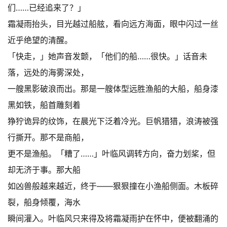
们……已经追来了？」
霜凝雨抬头，目光越过船舷，看向远方海面，眼中闪过一丝
近乎绝望的清醒。
「快走，」她声音发颤，「他们的船……很快。」话音未
落，远处的海雾深处，
一艘黑影破浪而出。那是一艘体型远胜渔船的大船，船身漆
黑如铁，船首雕刻着
狰狞诡异的纹饰，在晨光下泛着冷光。巨帆猎猎，浪涛被强
行撕开。那不是商船，
更不是渔船。「糟了……」叶临风调转方向，奋力划桨，但
却无济于事。那大船
如凶兽般越来越近，终于——狠狠撞在小渔船侧面。木板碎
裂，船身倾覆，海水
瞬间灌入。叶临风只来得及将霜凝雨护在怀中，便被翻涌的