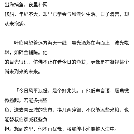
出海捕鱼，夜里补网
修船，年纪不大，却早已学会与风浪讨生活。日子清苦，却
从未抱怨。
叶临风望着远方海天一线，晨光洒落在海面上，波光粼
粼，如碎金铺陈。他
的目光很远，仿佛不止在看今日的渔获，更像是在凝视某个
尚未到来的未来。
「今日风平浪缓，是个好兆头。」他低声自语，唇角微
微扬起。若能多捕些
鱼，送去青云城的集市，换几两碎银，不仅能添些米粮，也
能替叔伯家减轻些负
担。想到这里，他不再犹豫，将那艘小渔船推入海中。