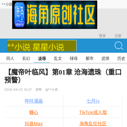
**小说
登录
注册
同人
玄幻
乱文
绿母
都市
武侠
历史
凌辱
【魔帝叶临风】第01章 沧海遗珠（重口
预警）
2026-04-22 10:27
凌辱
@**小说
哔咔漫画
七月tv
糖心
TikTok成人版
抖音Max
海角乱伦社区