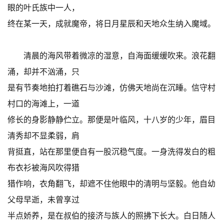
眼的叶氏族中一人，
终在某一天，成就魔帝，将日月星辰和天地众生纳入魔域。
清晨的海风带着微凉的湿意，自海面缓缓吹来。浪花翻
涌，却并不汹涌，只
是有节奏地拍打着礁石与沙滩，仿佛天地尚在沉睡。信守村
村口的海滩上，一道
修长的身影静静伫立。那便是叶临风，十八岁的少年，眉目
清秀却不显柔弱，肩
背挺直，站在那里便自有一股沉稳气度。一身洗得发白的粗
布衣衫被海风吹得猎
猎作响，衣角翻飞，却遮不住他眼中的清明与坚毅。他自幼
父母早逝，未曾享过
半点娇养，是在叔伯的接济与族人的照拂下长大。白日随人