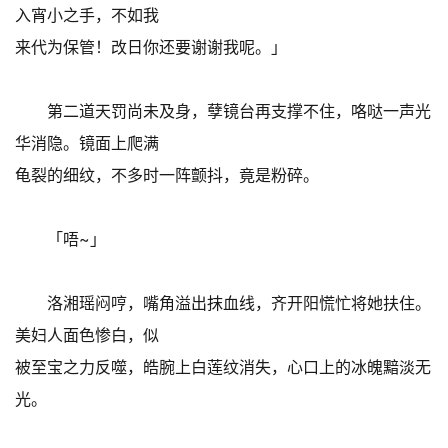
入宵小之手，不如我
来代为保管！改日你还要谢谢我呢。」
第二道天罚尚未及身，孽镜台再支撑不住，咯哒一声光
华消隐。镜面上爬满
龟裂的细纹，不多时一阵颤抖，竟是粉碎。
「唔~」
洛湘瑶闷哼，嘴角溢出抹血线，齐开阳慌忙将她扶住。
美妇人面色惨白，似
被至宝之力反噬，皓腕上白莲纹消失，心口上的冰魄黯淡无
光。