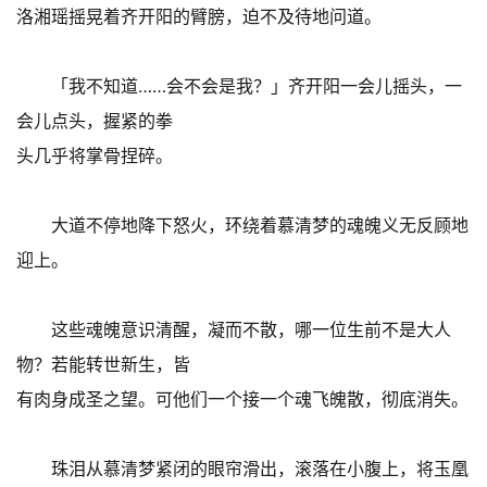
洛湘瑶摇晃着齐开阳的臂膀，迫不及待地问道。
「我不知道……会不会是我？」齐开阳一会儿摇头，一
会儿点头，握紧的拳
头几乎将掌骨捏碎。
大道不停地降下怒火，环绕着慕清梦的魂魄义无反顾地
迎上。
这些魂魄意识清醒，凝而不散，哪一位生前不是大人
物？若能转世新生，皆
有肉身成圣之望。可他们一个接一个魂飞魄散，彻底消失。
珠泪从慕清梦紧闭的眼帘滑出，滚落在小腹上，将玉凰