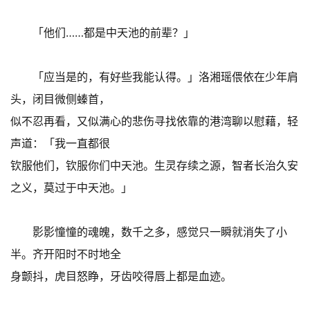
「他们……都是中天池的前辈？」
「应当是的，有好些我能认得。」洛湘瑶偎依在少年肩
头，闭目微侧螓首，
似不忍再看，又似满心的悲伤寻找依靠的港湾聊以慰藉，轻
声道：「我一直都很
钦服他们，钦服你们中天池。生灵存续之源，智者长治久安
之义，莫过于中天池。」
影影憧憧的魂魄，数千之多，感觉只一瞬就消失了小
半。齐开阳时不时地全
身颤抖，虎目怒睁，牙齿咬得唇上都是血迹。