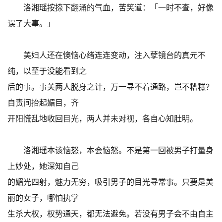
洛湘瑶按捺下翻涌的气血，苦笑道：「一时不查，好像
误了大事。」
美妇人还在懊恼心绪连连变动，注入孽镜台的真元不
纯，以至于没能看到之
后的事。事关两人脱身之计，万一寻不着通路，岂不糟糕？
自责间抬起媚目，齐
开阳慌乱地收回目光，两人并未对视，各自心知肚明。
洛湘瑶本该恼怒，本会恼怒。不是第一回被男子打量身
上妙处，她深知自己
的媚光四射，魅力无穷，吸引男子的目光寻常事。只要是美
丽的女子，哪怕执掌
生杀大权，权势通天，都无法避免。若没有男子会不由自主