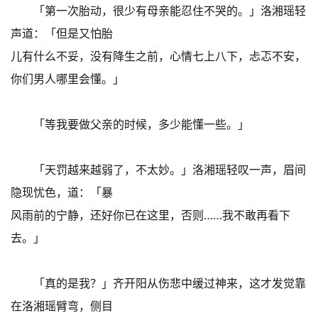
「第一次胎动，很少有母亲能忍住不哭的。」洛湘瑶轻
声道：「但是又怕胎
儿有什么不妥，没有降生之前，心情七上八下，忐忑不安，
你们男人哪里会懂。」
「等我要做父亲的时候，多少能懂一些。」
「天罚越来越弱了，不太妙。」洛湘瑶轻叹一声，眉间
隐现忧色，道：「暴
风雨前的宁静，还好你已在这里，否则……我不敢再看下
去。」
「真的是我？」齐开阳从伤悲中缓过神来，这才发觉靠
在洛湘瑶臂弯，侧目