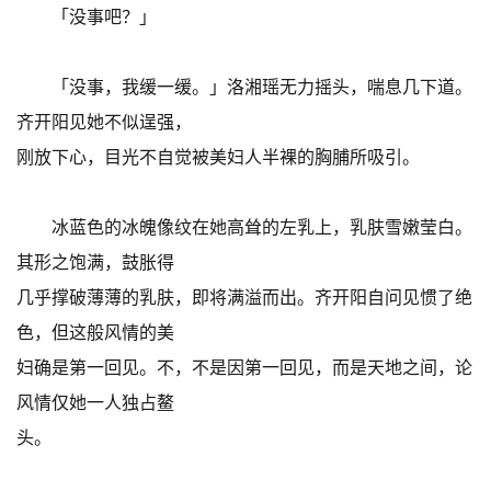
「没事吧？」
「没事，我缓一缓。」洛湘瑶无力摇头，喘息几下道。
齐开阳见她不似逞强，
刚放下心，目光不自觉被美妇人半裸的胸脯所吸引。
冰蓝色的冰魄像纹在她高耸的左乳上，乳肤雪嫩莹白。
其形之饱满，鼓胀得
几乎撑破薄薄的乳肤，即将满溢而出。齐开阳自问见惯了绝
色，但这般风情的美
妇确是第一回见。不，不是因第一回见，而是天地之间，论
风情仅她一人独占鳌
头。