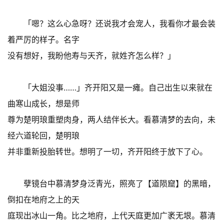
「嗯？这么心急呀？还说我才会宠人，我看你才最会装
着严厉的样子。名字
没有想好，我盼他寿与天齐，就姓齐怎么样？」
「大姐没事……」齐开阳又是一瘫。自己出生以来就在
曲寒山成长，想是师
尊为楚明琅重塑肉身，两人结伴长大。看慕清梦的去向，未
经六道轮回，楚明琅
并非重新投胎转世。想明了一切，齐开阳终于放下了心。
孽镜台中慕清梦身泛青光，照亮了【道陨窟】的黑暗，
倒扣在地府之上的天
庭现出冰山一角。比之地府，上代天庭更加广袤无垠。慕清