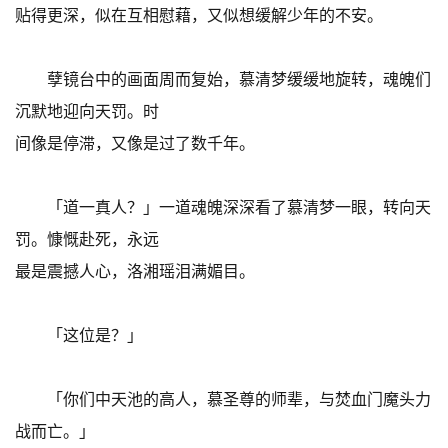
贴得更深，似在互相慰藉，又似想缓解少年的不安。
孽镜台中的画面周而复始，慕清梦缓缓地旋转，魂魄们
沉默地迎向天罚。时
间像是停滞，又像是过了数千年。
「道一真人？」一道魂魄深深看了慕清梦一眼，转向天
罚。慷慨赴死，永远
最是震撼人心，洛湘瑶泪满媚目。
「这位是？」
「你们中天池的高人，慕圣尊的师辈，与焚血门魔头力
战而亡。」