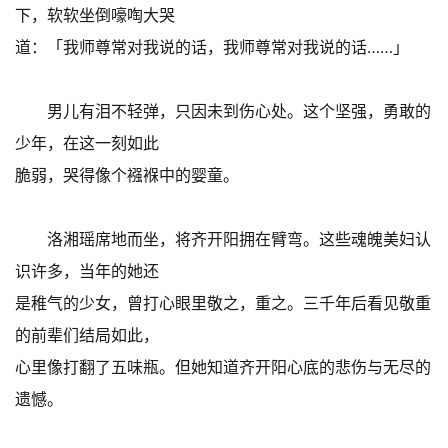
下，软软坐倒嚎啕大哭
道：「我师尊常对我说的话，我师尊常对我说的话……」
男儿有泪不轻弹，只因未到伤心处。这个坚强，勇敢的
少年，在这一刻如此
脆弱，哭得像个襁褓中的婴童。
洛湘瑶席地而坐，将齐开阳拥在臂弯。这些魂魄美妇认
识许多，当年的她还
是稚气的少女，曾打心眼里敬之，重之。三千年后看见敬重
的前辈们结局如此，
心里像打翻了五味瓶。但她知道齐开阳心底的悲伤与无尽的
遗憾。