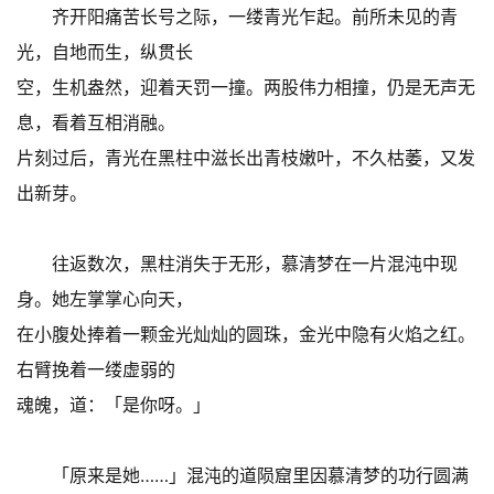
齐开阳痛苦长号之际，一缕青光乍起。前所未见的青
光，自地而生，纵贯长
空，生机盎然，迎着天罚一撞。两股伟力相撞，仍是无声无
息，看着互相消融。
片刻过后，青光在黑柱中滋长出青枝嫩叶，不久枯萎，又发
出新芽。
往返数次，黑柱消失于无形，慕清梦在一片混沌中现
身。她左掌掌心向天，
在小腹处捧着一颗金光灿灿的圆珠，金光中隐有火焰之红。
右臂挽着一缕虚弱的
魂魄，道：「是你呀。」
「原来是她……」混沌的道陨窟里因慕清梦的功行圆满