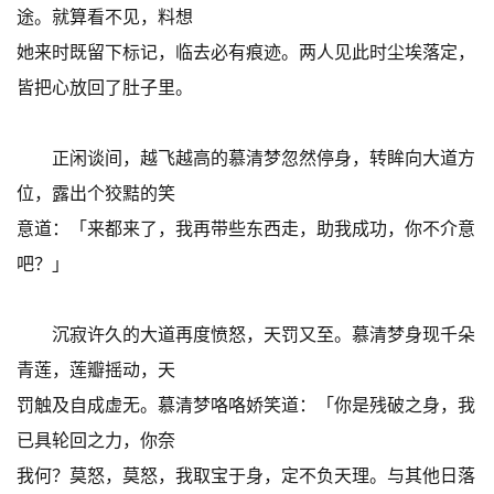
途。就算看不见，料想
她来时既留下标记，临去必有痕迹。两人见此时尘埃落定，
皆把心放回了肚子里。
正闲谈间，越飞越高的慕清梦忽然停身，转眸向大道方
位，露出个狡黠的笑
意道：「来都来了，我再带些东西走，助我成功，你不介意
吧？」
沉寂许久的大道再度愤怒，天罚又至。慕清梦身现千朵
青莲，莲瓣摇动，天
罚触及自成虚无。慕清梦咯咯娇笑道：「你是残破之身，我
已具轮回之力，你奈
我何？莫怒，莫怒，我取宝于身，定不负天理。与其他日落