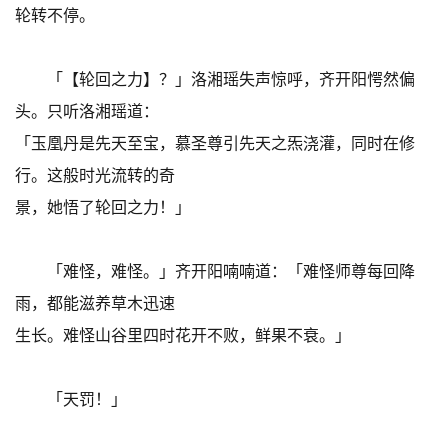
轮转不停。
「【轮回之力】？」洛湘瑶失声惊呼，齐开阳愕然偏
头。只听洛湘瑶道：
「玉凰丹是先天至宝，慕圣尊引先天之炁浇灌，同时在修
行。这般时光流转的奇
景，她悟了轮回之力！」
「难怪，难怪。」齐开阳喃喃道：「难怪师尊每回降
雨，都能滋养草木迅速
生长。难怪山谷里四时花开不败，鲜果不衰。」
「天罚！」