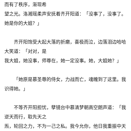
而有了秩序，渐现希
望之光。洛湘瑶柔声安抚着齐开阳道：「没事了，没事了。
她是你的大姐？」
齐开阳饱受大起大落的折磨，喜极而泣，边落泪边哈哈
大笑道：「对对，是
我大姐，她没事，师尊在，她一定没事。她，大姐她？」
「她原是慕圣尊的侍女，力战而亡，魂魄到了这里。我
识得她。」
不等齐开阳担忧，孽镜台中慕清梦朝高空朗声道：「我
逆天而行，取先天之
炁，轮回之力，不为一己之私。我今允你，他日我重振中天