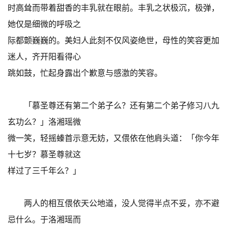
时高耸而带着甜香的丰乳就在眼前。丰乳之状极沉，极弹，
她仅是细微的呼吸之
际都颤巍巍的。美妇人此刻不仅风姿绝世，母性的笑容更加
迷人，齐开阳看得心
跳如鼓，忙起身露出个歉意与感激的笑容。
「慕圣尊还有第二个弟子么？还有第二个弟子修习八九
玄功么？」洛湘瑶微
微一笑，轻摇螓首示意无妨，又偎依在他肩头道：「你今年
十七岁？慕圣尊就这
样过了三千年么？」
两人的相互偎依天公地道，没人觉得半点不妥，亦不避
忌什么。于洛湘瑶而