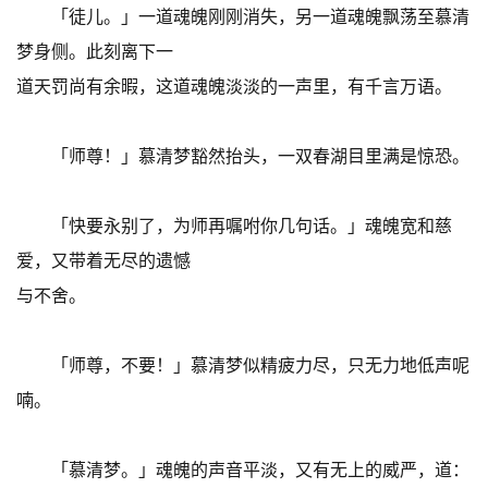
「徒儿。」一道魂魄刚刚消失，另一道魂魄飘荡至慕清
梦身侧。此刻离下一
道天罚尚有余暇，这道魂魄淡淡的一声里，有千言万语。
「师尊！」慕清梦豁然抬头，一双春湖目里满是惊恐。
「快要永别了，为师再嘱咐你几句话。」魂魄宽和慈
爱，又带着无尽的遗憾
与不舍。
「师尊，不要！」慕清梦似精疲力尽，只无力地低声呢
喃。
「慕清梦。」魂魄的声音平淡，又有无上的威严，道：