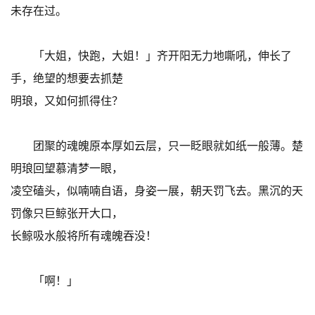
未存在过。
「大姐，快跑，大姐！」齐开阳无力地嘶吼，伸长了
手，绝望的想要去抓楚
明琅，又如何抓得住？
团聚的魂魄原本厚如云层，只一眨眼就如纸一般薄。楚
明琅回望慕清梦一眼，
凌空磕头，似喃喃自语，身姿一展，朝天罚飞去。黑沉的天
罚像只巨鲸张开大口，
长鲸吸水般将所有魂魄吞没！
「啊！」