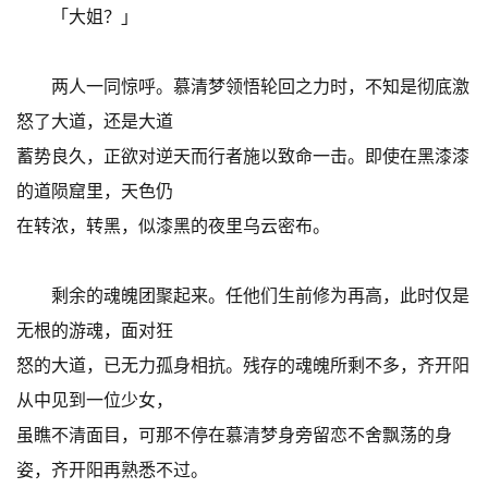
「大姐？」
两人一同惊呼。慕清梦领悟轮回之力时，不知是彻底激
怒了大道，还是大道
蓄势良久，正欲对逆天而行者施以致命一击。即使在黑漆漆
的道陨窟里，天色仍
在转浓，转黑，似漆黑的夜里乌云密布。
剩余的魂魄团聚起来。任他们生前修为再高，此时仅是
无根的游魂，面对狂
怒的大道，已无力孤身相抗。残存的魂魄所剩不多，齐开阳
从中见到一位少女，
虽瞧不清面目，可那不停在慕清梦身旁留恋不舍飘荡的身
姿，齐开阳再熟悉不过。