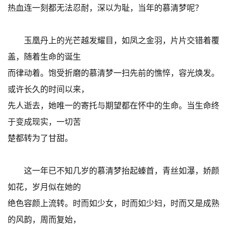
热血连一刻都无法忍耐，深以为耻，当年的慕清梦呢？
玉凰丹上的光芒越发耀目，如凤之金羽，片片交错着覆
盖，随着生命的诞生
而律动着。饱受折磨的慕清梦一扫先前的憔悴，容光焕发。
或许长久的时间以来，
先人逝去，她唯一的寄托与期望都在怀中的生命。当生命终
于变成现实，一切苦
楚都转为了甘甜。
这一年已不知几岁的慕清梦抬起螓首，青丝如瀑，娇颜
如花，岁月似在她的
绝色容颜上流转。时而如少女，时而如少妇，时而又是成熟
的风韵，周而复始，