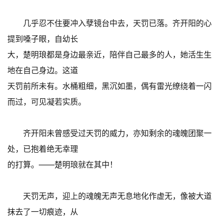
几乎忍不住要冲入孽镜台中去，天罚已落。齐开阳的心
提到嗓子眼，自幼长
大，楚明琅都是身边最亲近，陪伴自己最多的人，她活生生
地在自己身边。这道
天罚前所未有。水桶粗细，黑沉如墨，偶有雷光缭绕着一闪
而过，可见凝若实质。
齐开阳未曾感受过天罚的威力，亦知剩余的魂魄团聚一
处，已抱着绝无幸理
的打算。——楚明琅就在其中！
天罚无声，迎上的魂魄无声无息地化作虚无，像被大道
抹去了一切痕迹，从