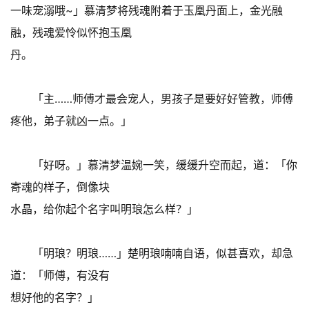
一味宠溺哦~」慕清梦将残魂附着于玉凰丹面上，金光融
融，残魂爱怜似怀抱玉凰
丹。
「主……师傅才最会宠人，男孩子是要好好管教，师傅
疼他，弟子就凶一点。」
「好呀。」慕清梦温婉一笑，缓缓升空而起，道：「你
寄魂的样子，倒像块
水晶，给你起个名字叫明琅怎么样？」
「明琅？明琅……」楚明琅喃喃自语，似甚喜欢，却急
道：「师傅，有没有
想好他的名字？」