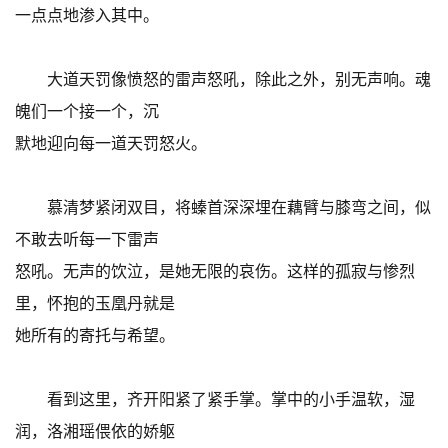
一点点地渗入其中。
大道天罚像愤怒的雷声怒吼，除此之外，别无声响。魂
魄们一个接一个，沉
默地迎向每一道天罚怒火。
慕清梦紧闭双目，将螓首深深埋在藕臂与膝弯之间，似
不敢去听每一下雷声
怒吼。无声的饮泣，是她无限的哀伤。这样的孤寂与惨烈
里，怀抱的玉凰丹就是
她所有的寄托与希望。
看到这里，齐开阳紧了紧手掌。掌中的小手温软，湿
润，洛湘瑶偎依的娇躯