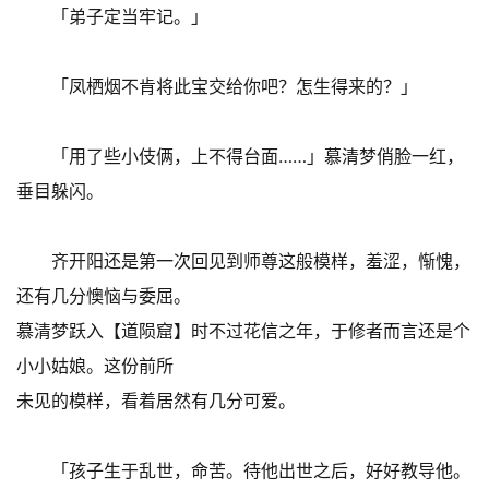
「弟子定当牢记。」
「凤栖烟不肯将此宝交给你吧？怎生得来的？」
「用了些小伎俩，上不得台面……」慕清梦俏脸一红，
垂目躲闪。
齐开阳还是第一次回见到师尊这般模样，羞涩，惭愧，
还有几分懊恼与委屈。
慕清梦跃入【道陨窟】时不过花信之年，于修者而言还是个
小小姑娘。这份前所
未见的模样，看着居然有几分可爱。
「孩子生于乱世，命苦。待他出世之后，好好教导他。