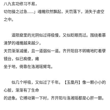
八九玄功修习不易，
切勿操之过急……」魂魄欣然飘起，天罚落下，消失于虚空
之中。
道陨窟里的光阴似过得极慢，又似眨眼而过。围绕着慕
清梦的魂魄越来越少，
天罚渐渐减缓，且一道弱似一道。齐开阳目不转睛地盯着孽
镜台，似已痴傻，瘫
坐于地，倚靠在洛湘瑶臂弯。
似几个呼吸，又似过了千年。【玉凰丹】像一颗小小的
心脏，渐渐有了生命
的迹象。它搏动第一下时，齐开阳与洛湘瑶都是心肝一颤。