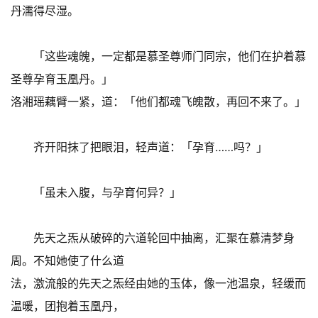
丹濡得尽湿。
「这些魂魄，一定都是慕圣尊师门同宗，他们在护着慕
圣尊孕育玉凰丹。」
洛湘瑶藕臂一紧，道：「他们都魂飞魄散，再回不来了。」
齐开阳抹了把眼泪，轻声道：「孕育……吗？」
「虽未入腹，与孕育何异？」
先天之炁从破碎的六道轮回中抽离，汇聚在慕清梦身
周。不知她使了什么道
法，激流般的先天之炁经由她的玉体，像一池温泉，轻缓而
温暖，团抱着玉凰丹，