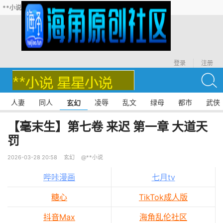
**小说
登录
注册
人妻
同人
凌辱
乱文
绿母
都市
武侠
玄幻
【毫末生】第七卷 来迟 第一章 大道天
罚
2026-03-28 20:58
玄幻
@**小说
哔咔漫画
七月tv
糖心
TikTok成人版
抖音Max
海角乱伦社区