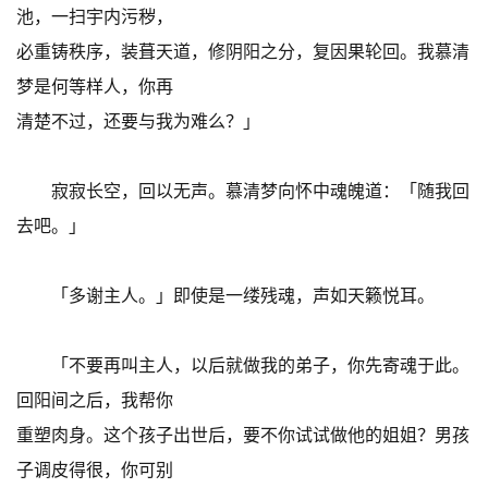
池，一扫宇内污秽，
必重铸秩序，装葺天道，修阴阳之分，复因果轮回。我慕清
梦是何等样人，你再
清楚不过，还要与我为难么？」
寂寂长空，回以无声。慕清梦向怀中魂魄道：「随我回
去吧。」
「多谢主人。」即使是一缕残魂，声如天籁悦耳。
「不要再叫主人，以后就做我的弟子，你先寄魂于此。
回阳间之后，我帮你
重塑肉身。这个孩子出世后，要不你试试做他的姐姐？男孩
子调皮得很，你可别