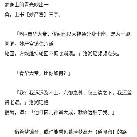
梦身上的青光映出一
角，上书【妙严宫】三字。
「啊~青华大帝，传闻他以大神通分身十座，是为十殿
阎罗。妙严宫镇住六道
轮回，方能维持轮回不彻底崩溃。」洛湘瑶频频点头。
「青华大帝，比你如何？」
「我？我远远及不上。六御之尊，仅三清之下，我还差
得老远。」洛湘瑶抿
抿唇，道：「他日茵儿神通大成，就会远胜于我。」
借着孽镜台，或许能看见慕清梦离开【道陨窟】的路