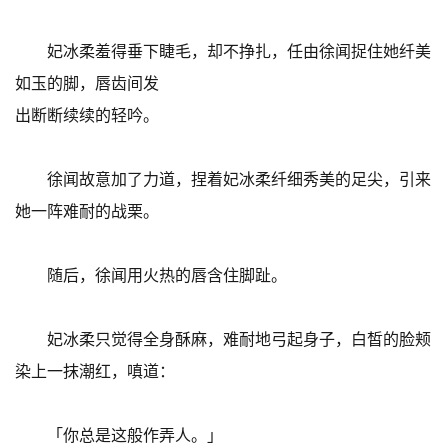
妃冰柔羞得垂下睫毛，却不挣扎，任由徐闻捉住她纤美
如玉的脚，唇齿间发
出断断续续的轻吟。
徐闻故意加了力道，捏着妃冰柔纤细秀美的足尖，引来
她一阵难耐的战栗。
随后，徐闻用火热的唇含住脚趾。
妃冰柔只觉得全身酥麻，难耐地弓起身子，白皙的脸颊
染上一抹潮红，嗔道：
「你总是这般作弄人。」