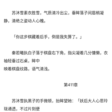
苏沐雪素衣胜雪，气质清冷出尘，垂眸落子间眉梢凝
静，清绝之姿动人心魄。
「你这步棋藏着后手，倒是我失算了。」
秦若曦执白子落于棋盘右下角，指尖凝着几分慵懒，衣
袖轻垂过石桌，眸中
映着棋盘纹路，语气清浅。
第411章
苏沐雪执黑子的手微顿，抬眸望她：「妖后大人心思玲
珑通透，不过片刻便