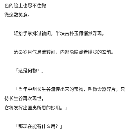
色的脸上也忍不住微
微逸散笑意。
轻抬手掌拂过袖间，半块古朴玉佩悄然浮现。
沧桑岁月气息流转间，内部隐隐藏着朦胧的玄韵。
「这是何物？」
「当年中州长生谷流传出来的宝物，叫做命器碎片，只
待长生谷再次现世，
它将发挥出匪夷所思的妙用。」
「那现在能有什么用？」