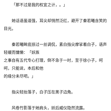
「那不过是我的权宜之计，。」
她话语虽逞强，耳尖却悄然泛红，避开了秦若曦含笑的
目光。
秦若曦眸底掠过一丝调侃，素白指尖摩挲着白子，语声
轻缓而慵懒：「妖族
之事自有五代专心打理，倒不急于一时，至于徐小子，呵
呵，只能说，本后和他
的缘分未尽吧。」
指尖轻抬落子，白子压在黑子边角。
风卷竹影落于她肩头，妖后威仪隐然流露。