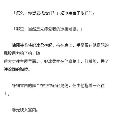
「怎么，你想去找她们？」妃冰柔看了眼徐闻。
「哪里，当然是先疼爱我的冰柔老婆。」
徐闻笑着将妃冰柔抱起，抗在肩上，手掌覆在她挺翘的
屁股用力拍了拍，随
后大步往主屋里面走，妃冰柔枕在他肩膀上，红着脸，捶了
锤徐闻的胸膛。
纤细雪白的脚丫在空中轻轻晃荡，任由他抱着一路往
上。
春光映入室内。