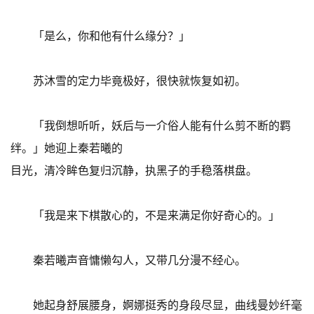
「是么，你和他有什么缘分？」
苏沐雪的定力毕竟极好，很快就恢复如初。
「我倒想听听，妖后与一介俗人能有什么剪不断的羁
绊。」她迎上秦若曦的
目光，清冷眸色复归沉静，执黑子的手稳落棋盘。
「我是来下棋散心的，不是来满足你好奇心的。」
秦若曦声音慵懒勾人，又带几分漫不经心。
她起身舒展腰身，婀娜挺秀的身段尽显，曲线曼妙纤毫