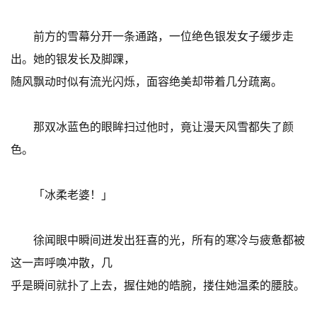
前方的雪幕分开一条通路，一位绝色银发女子缓步走
出。她的银发长及脚踝，
随风飘动时似有流光闪烁，面容绝美却带着几分疏离。
那双冰蓝色的眼眸扫过他时，竟让漫天风雪都失了颜
色。
「冰柔老婆！」
徐闻眼中瞬间迸发出狂喜的光，所有的寒冷与疲惫都被
这一声呼唤冲散，几
乎是瞬间就扑了上去，握住她的皓腕，搂住她温柔的腰肢。