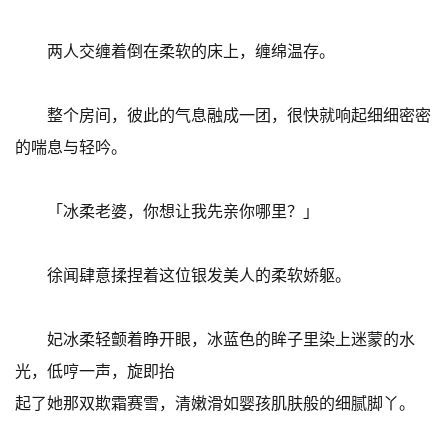
两人交缠着倒在柔软的床上，缠绵温存。
整个房间，彼此的气息融成一团，很快就响起细细密密
的喘息与轻吟。
「冰柔老婆，你想让我先亲你哪里？」
徐闻肆意揉捏着这位银发美人的柔软娇躯。
妃冰柔轻颤着睁开眼，冰蓝色的眸子里染上迷蒙的水
光，低哼一声，旋即抬
起了她那双欺霜赛雪，清嫩滑如婴孩肌肤般的细腻脚丫。