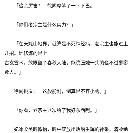
「这么厉害？」徐闻摩挲了一下下巴。
「你们老宗主是什么实力？」
「在天姥山地界，就算是不死神经病，老宗主也能过上
几招。她修炼的是上
古玄雪术，放眼整个春秋大陆，能稳压她一头的也不过寥寥
数人。」
徐闻挑眉：「这般能耐，倒真是不容小觑。」
「你看，老宗主这次给了我好东西呢。」
妃冰柔美眸微抬，眸中绽放出熠熠生辉的神采，清冷绝