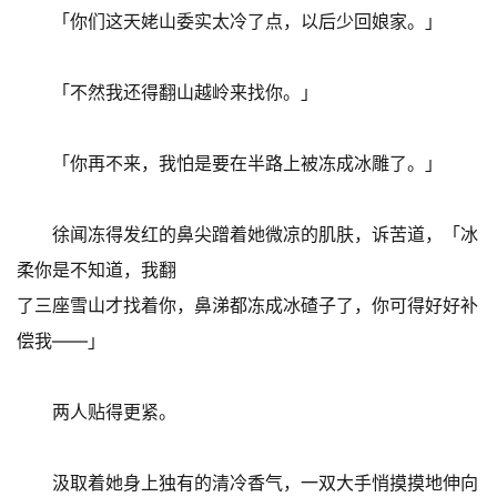
「你们这天姥山委实太冷了点，以后少回娘家。」
「不然我还得翻山越岭来找你。」
「你再不来，我怕是要在半路上被冻成冰雕了。」
徐闻冻得发红的鼻尖蹭着她微凉的肌肤，诉苦道，「冰
柔你是不知道，我翻
了三座雪山才找着你，鼻涕都冻成冰碴子了，你可得好好补
偿我——」
两人贴得更紧。
汲取着她身上独有的清冷香气，一双大手悄摸摸地伸向