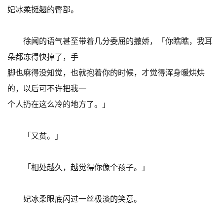
妃冰柔挺翘的臀部。
徐闻的语气甚至带着几分委屈的撒娇，「你瞧瞧，我耳
朵都冻得快掉了，手
脚也麻得没知觉，也就抱着你的时候，才觉得浑身暖烘烘
的，以后可不许把我一
个人扔在这么冷的地方了。」
「又贫。」
「相处越久，越觉得你像个孩子。」
妃冰柔眼底闪过一丝极淡的笑意。