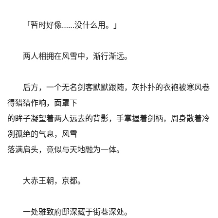
「暂时好像……没什么用。」
两人相拥在风雪中，渐行渐远。
后方，一个无名剑客默默跟随，灰扑扑的衣袍被寒风卷
得猎猎作响，面罩下
的眸子凝望着两人远去的背影，手掌握着剑柄，周身散着冷
冽孤绝的气息，风雪
落满肩头，竟似与天地融为一体。
大赤王朝，京都。
一处雅致府邸深藏于街巷深处。