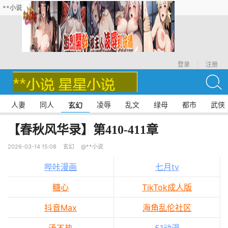
**小说
登录
注册
人妻
同人
凌辱
乱文
绿母
都市
武侠
玄幻
【春秋风华录】第410-411章
2026-03-14 15:08
玄幻
@**小说
哔咔漫画
七月tv
糖心
TikTok成人版
抖音Max
海角乱伦社区