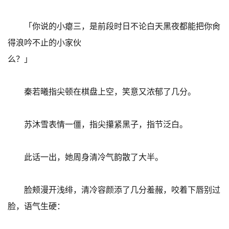
「你说的小瘪三，是前段时日不论白天黑夜都能把你肏
得浪吟不止的小家伙
么？」
秦若曦指尖顿在棋盘上空，笑意又浓郁了几分。
苏沐雪表情一僵，指尖攥紧黑子，指节泛白。
此话一出，她周身清冷气韵散了大半。
脸颊漫开浅绯，清冷容颜添了几分羞赧，咬着下唇别过
脸，语气生硬：