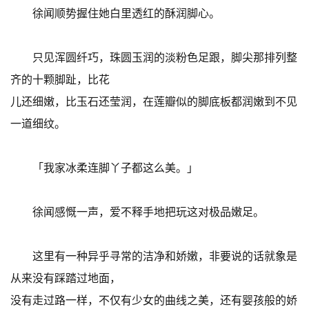
徐闻顺势握住她白里透红的酥润脚心。
只见浑圆纤巧，珠圆玉润的淡粉色足跟，脚尖那排列整
齐的十颗脚趾，比花
儿还细嫩，比玉石还莹润，在莲瓣似的脚底板都润嫩到不见
一道细纹。
「我家冰柔连脚丫子都这么美。」
徐闻感慨一声，爱不释手地把玩这对极品嫩足。
这里有一种异乎寻常的洁净和娇嫩，非要说的话就象是
从来没有踩踏过地面，
没有走过路一样，不仅有少女的曲线之美，还有婴孩般的娇