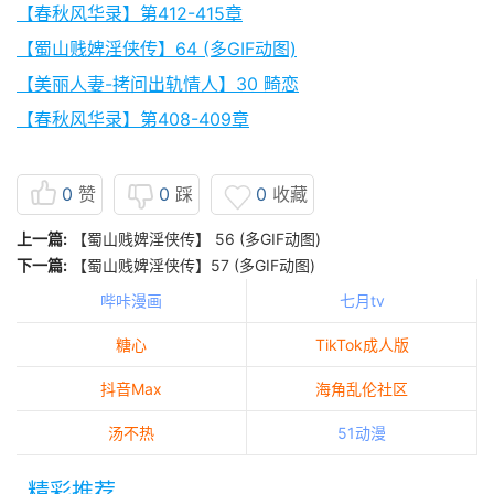
【春秋风华录】第412-415章
【蜀山贱婢淫侠传】64 (多GIF动图)
【美丽人妻-拷问出轨情人】30 畸恋
【春秋风华录】第408-409章
0
赞
0
踩
0
收藏
上一篇:
【蜀山贱婢淫侠传】 56 (多GIF动图)
下一篇:
【蜀山贱婢淫侠传】57 (多GIF动图)
哔咔漫画
七月tv
糖心
TikTok成人版
抖音Max
海角乱伦社区
汤不热
51动漫
精彩推荐