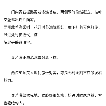
门内青石板路覆着浅浅苔痕，两侧翠竹修然挺立，枝叶
交叠遮出连片荫凉，
两侧栽着海棠树，花开时节满院嫣红，廊下挂着素色灯笼，
风过处竹影摇弋，满
院尽是静谧清宁。
秦若曦正与苏沐雪对弈下棋。
两位绝顶美人即便静坐对弈，亦是无时无刻不在散发着
魅力。
秦若曦绛裙曳地，腰肢纤细如柳，抬眸时眼尾含魅，容
色艳绝勾人。