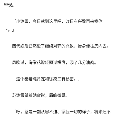
毕现。
「小沐雪，今日就到这里吧，改日有兴致再来找你
下。」
四代妖后已然没了继续对弈的兴致，抬身便往房内去。
风吹过，海棠花瓣轻飘过棋盘，添了几分清韵。
「这个秦若曦肯定和徐瘪三有秘密。」
苏沐雪望着她背影，眉峰微蹙。
「哼，总是一副从容不迫、掌握一切的样子，将来还不