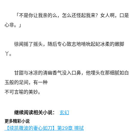
「不是你让我亲的么，怎么还怪起我来？女人啊，口是
心非。」
徐闻摇了摇头，随后专心致志地啃吮起妃冰柔的嫩脚
丫。
甘甜与冰凉的清幽香气没入口鼻，他埋头在那细腻如白
玉般的足间，有一种
不可言喻的美妙。
继续阅读相关小说：
玄幻
更多精彩小说
【续凯撒波的妻心如刀】第29章 擦拭