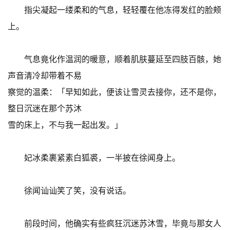
指尖凝起一缕柔和的气息，轻轻覆在他冻得发红的脸颊
上。
气息竟化作温润的暖意，顺着肌肤蔓延至四肢百骸，她
声音清冷却带着不易
察觉的温柔：「早知如此，便该让雪灵去接你，还不是你，
整日沉迷在那个苏沐
雪的床上，不与我一起出发。」
妃冰柔裹紧素白狐裘，一半披在徐闻身上。
徐闻讪讪笑了笑，没有说话。
前段时间，他确实有些疯狂沉迷苏沐雪，毕竟与那女人