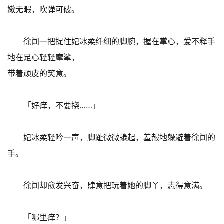
嫩无暇，吹弹可破。
徐闻一把捉住妃冰柔纤细的脚腕，握在掌心，爱不释手
地在足心轻轻摩挲，
带着顽皮的笑意。
「好痒，不要挠……」
妃冰柔轻吟一声，脚趾微微蜷起，羞赧地躲避着徐闻的
手。
徐闻却愈发兴奋，肆意把玩着她的脚丫，志得意满。
「哪里痒？」