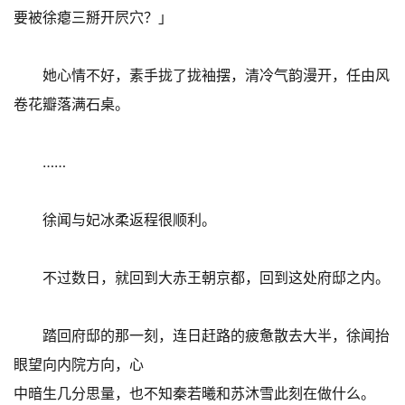
要被徐瘪三掰开屄穴？」
她心情不好，素手拢了拢袖摆，清冷气韵漫开，任由风
卷花瓣落满石桌。
……
徐闻与妃冰柔返程很顺利。
不过数日，就回到大赤王朝京都，回到这处府邸之内。
踏回府邸的那一刻，连日赶路的疲惫散去大半，徐闻抬
眼望向内院方向，心
中暗生几分思量，也不知秦若曦和苏沐雪此刻在做什么。