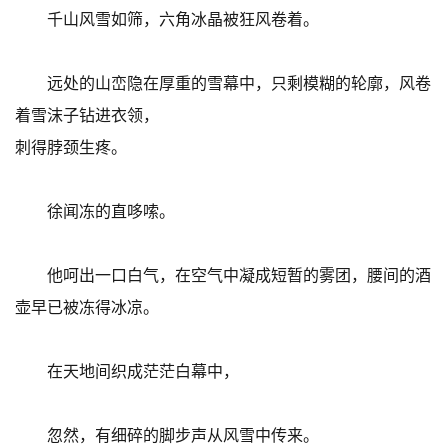
千山风雪如筛，六角冰晶被狂风卷着。
远处的山峦隐在厚重的雪幕中，只剩模糊的轮廓，风卷
着雪沫子钻进衣领，
刺得脖颈生疼。
徐闻冻的直哆嗦。
他呵出一口白气，在空气中凝成短暂的雾团，腰间的酒
壶早已被冻得冰凉。
在天地间织成茫茫白幕中，
忽然，有细碎的脚步声从风雪中传来。