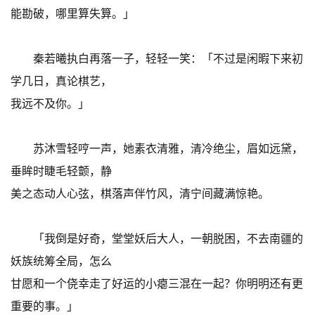
能勘破，哪里算失算。」
秦若曦执白再落一子，轻轻一笑：「不过是闲暇下来初
学几日，真论棋艺，
我远不及你。」
苏沐雪轻哼一声，她素衣清雅，清冷绝尘，眉如远黛，
垂眸时睫毛轻颤，静
美之态动人心弦，棋落声伴竹风，清宁间藏满惊艳。
「我倒是好奇，堂堂妖后大人，一朝脱困，不去南疆的
妖族统筹全局，怎么
甘愿和一个侥幸走了好运的小瘪三混在一起？你明明还有更
重要的事。」