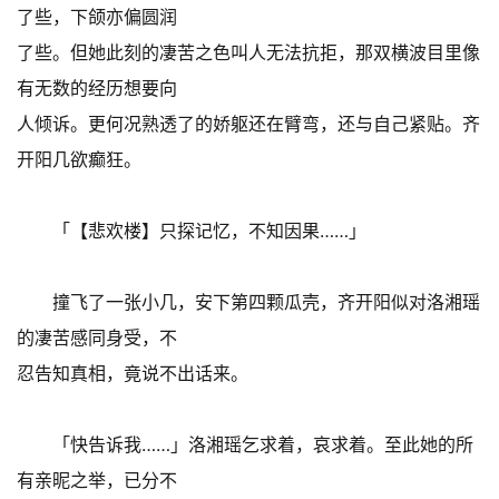
了些，下颌亦偏圆润
了些。但她此刻的凄苦之色叫人无法抗拒，那双横波目里像
有无数的经历想要向
人倾诉。更何况熟透了的娇躯还在臂弯，还与自己紧贴。齐
开阳几欲癫狂。
「【悲欢楼】只探记忆，不知因果……」
撞飞了一张小几，安下第四颗瓜壳，齐开阳似对洛湘瑶
的凄苦感同身受，不
忍告知真相，竟说不出话来。
「快告诉我……」洛湘瑶乞求着，哀求着。至此她的所
有亲昵之举，已分不