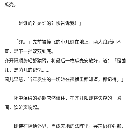
瓜壳。
「是谁的？是谁的？快告诉我！」
「砰。」先前被撞飞的小几倒在地上，两人踉跄间不
查，足下一拌双双到底。
齐开阳顺势轻舒猿臂，将最后一枚瓜壳安放好，道：「是茵
儿，是茵儿的记忆……
茵儿早慧，当年发生的一切她在襁褓里都知道，都记得。」
怀中温绵的娇躯忽然僵住，在齐开阳即将失控的一瞬
间，饮泣声响起。
即使在隔绝外界，自成天地的法阵里。哭声仍在强抑，