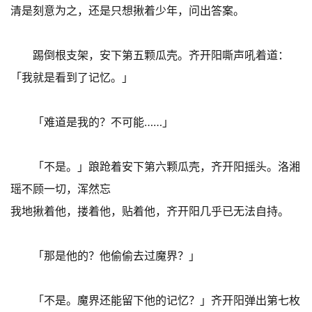
清是刻意为之，还是只想揪着少年，问出答案。
踢倒根支架，安下第五颗瓜壳。齐开阳嘶声吼着道：
「我就是看到了记忆。」
「难道是我的？不可能……」
「不是。」踉跄着安下第六颗瓜壳，齐开阳摇头。洛湘
瑶不顾一切，浑然忘
我地揪着他，搂着他，贴着他，齐开阳几乎已无法自持。
「那是他的？他偷偷去过魔界？」
「不是。魔界还能留下他的记忆？」齐开阳弹出第七枚