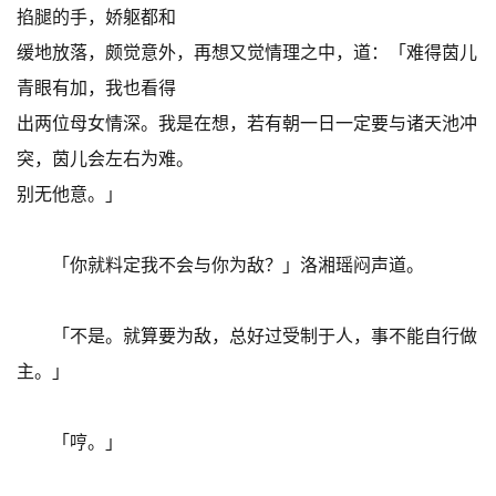
掐腿的手，娇躯都和
缓地放落，颇觉意外，再想又觉情理之中，道：「难得茵儿
青眼有加，我也看得
出两位母女情深。我是在想，若有朝一日一定要与诸天池冲
突，茵儿会左右为难。
别无他意。」
「你就料定我不会与你为敌？」洛湘瑶闷声道。
「不是。就算要为敌，总好过受制于人，事不能自行做
主。」
「哼。」