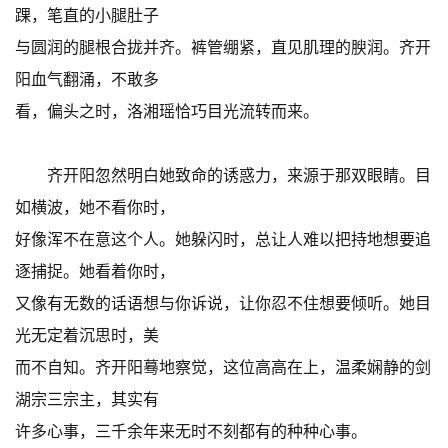
踝，笔直的小腿肚子
与圆润的腿根合拢并齐。裤管绷紧，直见肌理的腴润。齐开
阳血气翻涌，不敢多
看，偏头之时，洛湘瑶恰巧目光流转而来。
齐开阳忽然明白她致命的诱惑力，来源于那双眼睛。目
如横波，她不看你时，
好像浑不在意这个人。她躲闪时，总让人难以把持地想要追
逐捕捉。她看着你时，
又像有无数的话语想与你诉说，让你忍不住想要倾听。她目
光无定着沉思时，美
而不自知。齐开阳蓦地察觉，这位高高在上，温柔娴静的剑
湖宗三宗主，其实有
许多心事，三千余年来无时不刻都有的种种心事。