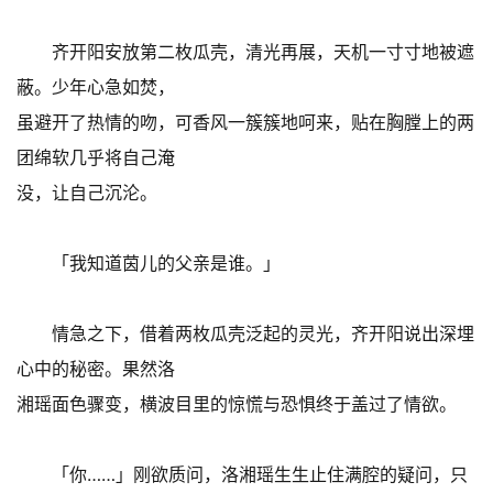
齐开阳安放第二枚瓜壳，清光再展，天机一寸寸地被遮
蔽。少年心急如焚，
虽避开了热情的吻，可香风一簇簇地呵来，贴在胸膛上的两
团绵软几乎将自己淹
没，让自己沉沦。
「我知道茵儿的父亲是谁。」
情急之下，借着两枚瓜壳泛起的灵光，齐开阳说出深埋
心中的秘密。果然洛
湘瑶面色骤变，横波目里的惊慌与恐惧终于盖过了情欲。
「你……」刚欲质问，洛湘瑶生生止住满腔的疑问，只