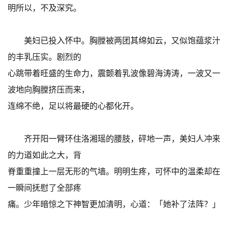
明所以，不及深究。
美妇已投入怀中。胸膛被两团其绵如云，又似饱蕴浆汁
的丰乳压实。剧烈的
心跳带着旺盛的生命力，震颤着乳波像碧海涛涛，一波又一
波地向胸膛挤压而来，
连绵不绝，足以将最硬的心都化开。
齐开阳一臂环住洛湘瑶的腰肢，砰地一声，美妇人冲来
的力道如此之大，背
脊重重撞上一层无形的气墙。明明生疼，可怀中的温柔却在
一瞬间抚慰了全部疼
痛。少年暗惊之下神智更加清明，心道：「她补了法阵？」