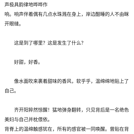
声极具韵律地哗哗作
响。响声伴着偶有几点水珠溅在身上，岸边酣睡的人不由眯
开眼缝。
这是到了哪里？这是发生了什么？
好甜，好香。
像水面吹来裹着甜味的香风，软乎乎，温绵绵地贴上了
自己。
齐开阳猝然惊醒！猛地弹身翻转，只见背后是一名绝色
美妇与自己并枕偎依。
背脊上的温绵触感犹在，所有的感官被一同唤醒。曾贴在背