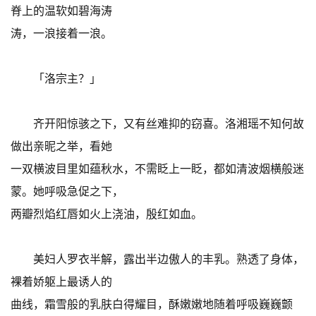
脊上的温软如碧海涛
涛，一浪接着一浪。
「洛宗主？」
齐开阳惊骇之下，又有丝难抑的窃喜。洛湘瑶不知何故
做出亲昵之举，看她
一双横波目里如蕴秋水，不需眨上一眨，都如清波烟横般迷
蒙。她呼吸急促之下，
两瓣烈焰红唇如火上浇油，殷红如血。
美妇人罗衣半解，露出半边傲人的丰乳。熟透了身体，
裸着娇躯上最诱人的
曲线，霜雪般的乳肤白得耀目，酥嫩嫩地随着呼吸巍巍颤