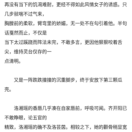
再没有当下的饥渴难耐，更经不得如此风情女子的诱惑。只
几步就喘不过气来，
胸膛前的柔软，臂弯里的娇媚，无一处不在勾引着他。半句
话戛然而止，不仅是
当下太过蹊跷而阵法未完，不敢多言，更因他狠狠咬着舌
尖，维持灵台仅存的一
点清明。
又是一阵跌跌撞撞的沉重脚步，终于安放下第三颗瓜
壳。
洛湘瑶的香唇几乎凑在自家唇前，呼吸可闻。齐开阳已
不敢睁眼，论五官的
精致，洛湘瑶的确不及洛芸茵。相较之下，她的颧骨稍显宽