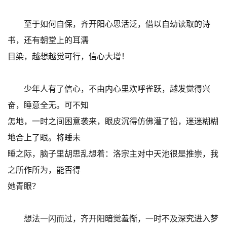
至于如何自保，齐开阳心思活泛，借以自幼读取的诗
书，还有朝堂上的耳濡
目染，越想越觉可行，信心大增！
少年人有了信心，不由内心里欢呼雀跃，越发觉得兴
奋，睡意全无。可不知
怎地，一时之间困意袭来，眼皮沉得仿佛灌了铅，迷迷糊糊
地合上了眼。将睡未
睡之际，脑子里胡思乱想着：洛宗主对中天池很是推崇，我
之所作所为，能否得
她青眼？
想法一闪而过，齐开阳暗觉羞惭，一时不及深究进入梦