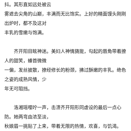
抖。其形直如远处被云
雾遮去尖角的山巅，丰满而无比饱实。上好的精面馒头刚刚
出炉时，都不及这对
丰乳的雪嫩与饱满。
齐开阳目眩神迷。美妇人神情旖旎，勾起的唇角带着撩
人的甜笑，螓首微微
一偏，发丝披散，撩经修长的粉颈，拂过酥嫩的丰乳。绝色
之姿的成熟风情，少
年无可阻挡。
洛湘瑶嘤咛一声，击溃齐开阳形同虚设的最后一点心
防。她两弯由浓至淡，
秋娘眉一挑贴了上来，带着无限的热情，欢喜，与饥渴。