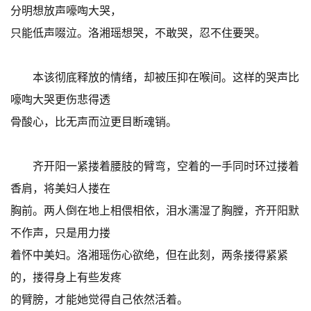
分明想放声嚎啕大哭，
只能低声啜泣。洛湘瑶想哭，不敢哭，忍不住要哭。
本该彻底释放的情绪，却被压抑在喉间。这样的哭声比
嚎啕大哭更伤悲得透
骨酸心，比无声而泣更目断魂销。
齐开阳一紧搂着腰肢的臂弯，空着的一手同时环过搂着
香肩，将美妇人搂在
胸前。两人倒在地上相偎相依，泪水濡湿了胸膛，齐开阳默
不作声，只是用力搂
着怀中美妇。洛湘瑶伤心欲绝，但在此刻，两条搂得紧紧
的，搂得身上有些发疼
的臂膀，才能她觉得自己依然活着。