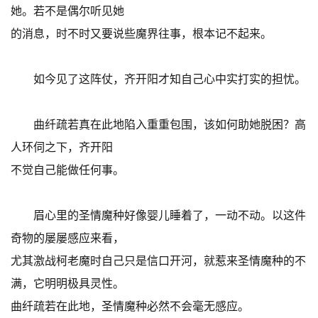
她。若不是偶尔听见她
的消息，时不时又要说些魔界往事，根本记不起来。
如今见了这阵仗，齐开阳才知自己心中实打实的担忧。
曲纤疏若真在此地陷入重重包围，该如何助她脱困？高
人环伺之下，齐开阳
不觉自己能做任何事。
眉心里的圣情魔种好像婴儿睡着了，一动不动。以这件
奇物的屡屡感应来看，
尤其激战柯老魔时自己只是信口开河，就惹来圣情魔种的不
满，它明明极具灵性。
曲纤疏若在此地，圣情魔种必然不会毫无感应。