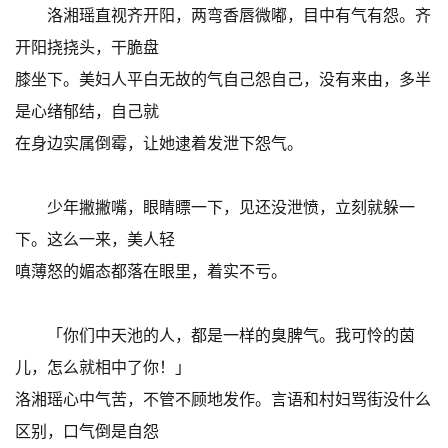
洛湘瑶直视齐开阳，两弯香唇微嘟，目中有气有怨。齐
开阳挠挠头，干脆盘
膝坐下。美妇人平白无故的气自己怨自己，没有来由，多半
是心绪郁结，自己就
在身边实属倒霉，让她逮着发泄下怨气。
少年撇撇嘴，眼睛瞟一下，见还没泄愤，立刻就躲一
下。这么一来，美人轻
嗔薄怒的媚态都落在眼里，着实不亏。
「你们中天池的人，都是一样的臭脾气。我可怜的茵
儿，怎么就相中了你！」
洛湘瑶心中气苦，不管不顾地发作。言语和村妇骂街没什么
区别，口气倒是自怨