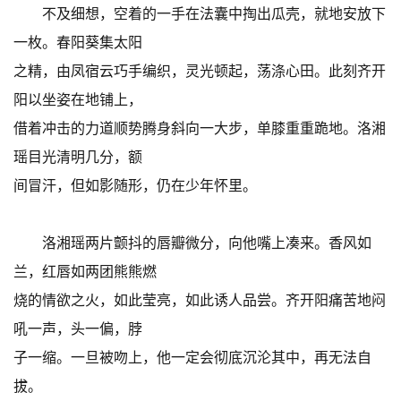
不及细想，空着的一手在法囊中掏出瓜壳，就地安放下
一枚。春阳葵集太阳
之精，由凤宿云巧手编织，灵光顿起，荡涤心田。此刻齐开
阳以坐姿在地铺上，
借着冲击的力道顺势腾身斜向一大步，单膝重重跪地。洛湘
瑶目光清明几分，额
间冒汗，但如影随形，仍在少年怀里。
洛湘瑶两片颤抖的唇瓣微分，向他嘴上凑来。香风如
兰，红唇如两团熊熊燃
烧的情欲之火，如此莹亮，如此诱人品尝。齐开阳痛苦地闷
吼一声，头一偏，脖
子一缩。一旦被吻上，他一定会彻底沉沦其中，再无法自
拔。