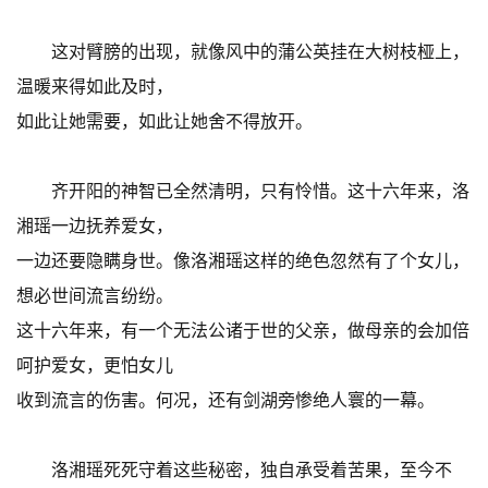
这对臂膀的出现，就像风中的蒲公英挂在大树枝桠上，
温暖来得如此及时，
如此让她需要，如此让她舍不得放开。
齐开阳的神智已全然清明，只有怜惜。这十六年来，洛
湘瑶一边抚养爱女，
一边还要隐瞒身世。像洛湘瑶这样的绝色忽然有了个女儿，
想必世间流言纷纷。
这十六年来，有一个无法公诸于世的父亲，做母亲的会加倍
呵护爱女，更怕女儿
收到流言的伤害。何况，还有剑湖旁惨绝人寰的一幕。
洛湘瑶死死守着这些秘密，独自承受着苦果，至今不