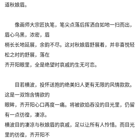
道秋娘眉。
像画师大宗匠执笔，笔尖点落后挥洒自如地一扫而出，
眉心乌黑，浓密，眉
梢长长地延展，余韵不尽。这对秋娘眉舒展着，并非喜悦轻
松之时的舒展，落在
齐开阳眼里，全是绝望时哀戚的生无可恋。
目若横波，投怀送抱的绝美妇人更有无限的风情款款。
这是一双饱含情欲的
眼眸，齐开阳心口再度一痛。将被欲焰吞没的目光里，仍留
有一点彷徨，凄凉。
横波目的凄凉与秋娘眉的哀戚，足以让所有人怜惜。而目光
里的彷徨，齐开阳不