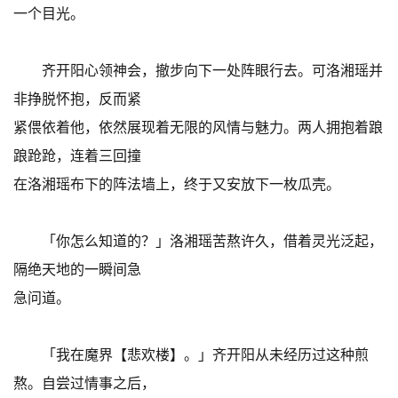
一个目光。
齐开阳心领神会，撤步向下一处阵眼行去。可洛湘瑶并
非挣脱怀抱，反而紧
紧偎依着他，依然展现着无限的风情与魅力。两人拥抱着踉
踉跄跄，连着三回撞
在洛湘瑶布下的阵法墙上，终于又安放下一枚瓜壳。
「你怎么知道的？」洛湘瑶苦熬许久，借着灵光泛起，
隔绝天地的一瞬间急
急问道。
「我在魔界【悲欢楼】。」齐开阳从未经历过这种煎
熬。自尝过情事之后，