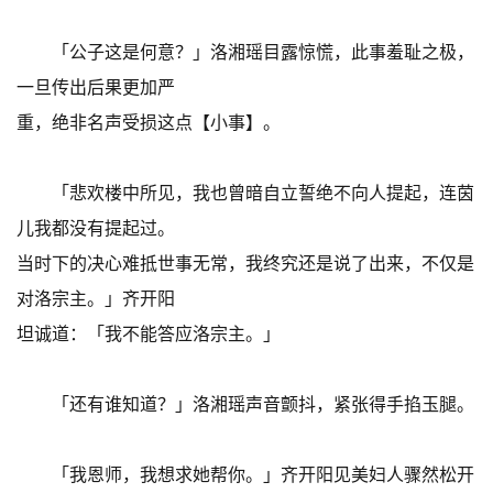
「公子这是何意？」洛湘瑶目露惊慌，此事羞耻之极，
一旦传出后果更加严
重，绝非名声受损这点【小事】。
「悲欢楼中所见，我也曾暗自立誓绝不向人提起，连茵
儿我都没有提起过。
当时下的决心难抵世事无常，我终究还是说了出来，不仅是
对洛宗主。」齐开阳
坦诚道：「我不能答应洛宗主。」
「还有谁知道？」洛湘瑶声音颤抖，紧张得手掐玉腿。
「我恩师，我想求她帮你。」齐开阳见美妇人骤然松开