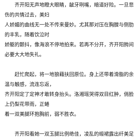
齐开阳无声地瞪大眼睛，龇牙咧嘴，暗道好险。一旦悲
伤的共情过去，美妇
人娇媚的曲线无一处不传来曼妙。尤其那对压在胸膛与侧肋
的丰乳，随着饮泣时
娇躯的颤抖，像海浪不停地拍来。若再不分开，齐开阳胯间
必要大大地失礼。
赶忙爬起，将一地狼藉扶回原位。身上还带着滑脂的余
温与触感，流连忘返，
齐开阳定了定神才敢转身抬头。洛湘瑶哭得双目红肿，俏脸
上仍梨花带雨，正蜷
着一双美腿环抱胸前，弱不胜衣。
齐开阳看她一双玉腿比例绝佳，凌乱的缎裙露出纤美足