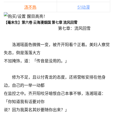
汤不热
51动漫
【毫末生】第六卷 云海漫烟国 第七章 流风回雪
第七章：流风回雪
洛湘瑶面色微微一变，被齐开阳看个正着。美妇人察觉
失态，倒是落落大方
不加掩饰，道：「传音是没用的。」
修为不足，且以付青龙的态度，还将营帐安排在他身
边，自己的一举一动都
在监控之中。齐开阳咬牙暗恨自己本事不够，洛湘瑶道：
「你知道我有话要对你
说？因为我莫名其妙要随你出来？」