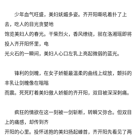
少年血气旺盛，美妇妩媚多姿。齐开阳嘶吼着扑了上
去，吃人的目光贪婪地
饱览美妇人的春光。干柴烈火，香风缭绕，就在洛湘瑶即将
投入齐开阳怀里，电
光火石的一瞬间，美妇人心口左乳上亮起微弱的蓝光。
锋利的剑魄，在女子娇躯最温柔的曲线上绽放，颤抖的
丰乳让剑魄像在嗡嗡
而震。死死盯着美妇傲人娇躯的齐开阳，双目被深深刺痛。
疯狂的情欲在这一刻被一剑斩断，转瞬又弥合。但双目
上的痛感，却传到齐
开阳的心里。投怀送抱的美妇扬起螓首，齐开阳先看见了两