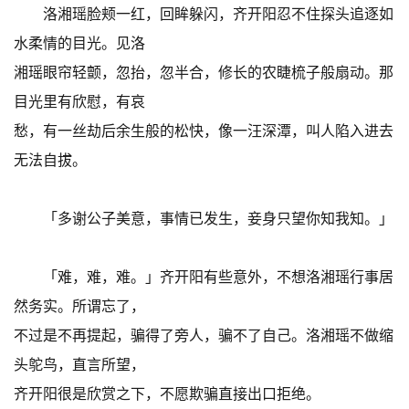
洛湘瑶脸颊一红，回眸躲闪，齐开阳忍不住探头追逐如
水柔情的目光。见洛
湘瑶眼帘轻颤，忽抬，忽半合，修长的农睫梳子般扇动。那
目光里有欣慰，有哀
愁，有一丝劫后余生般的松快，像一汪深潭，叫人陷入进去
无法自拔。
「多谢公子美意，事情已发生，妾身只望你知我知。」
「难，难，难。」齐开阳有些意外，不想洛湘瑶行事居
然务实。所谓忘了，
不过是不再提起，骗得了旁人，骗不了自己。洛湘瑶不做缩
头鸵鸟，直言所望，
齐开阳很是欣赏之下，不愿欺骗直接出口拒绝。