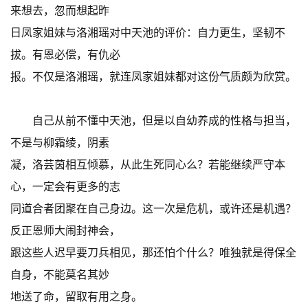
来想去，忽而想起昨
日凤家姐妹与洛湘瑶对中天池的评价：自力更生，坚韧不
拔。有恩必偿，有仇必
报。不仅是洛湘瑶，就连凤家姐妹都对这份气质颇为欣赏。
自己从前不懂中天池，但是以自幼养成的性格与担当，
不是与柳霜绫，阴素
凝，洛芸茵相互倾慕，从此生死同心么？若能继续严守本
心，一定会有更多的志
同道合者团聚在自己身边。这一次是危机，或许还是机遇？
反正恩师大闹封神会，
跟这些人迟早要刀兵相见，那还怕个什么？唯独就是得保全
自身，不能莫名其妙
地送了命，留取有用之身。