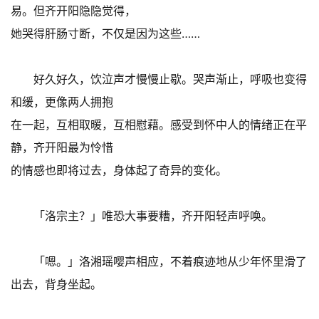
易。但齐开阳隐隐觉得，
她哭得肝肠寸断，不仅是因为这些……
好久好久，饮泣声才慢慢止歇。哭声渐止，呼吸也变得
和缓，更像两人拥抱
在一起，互相取暖，互相慰藉。感受到怀中人的情绪正在平
静，齐开阳最为怜惜
的情感也即将过去，身体起了奇异的变化。
「洛宗主？」唯恐大事要糟，齐开阳轻声呼唤。
「嗯。」洛湘瑶嘤声相应，不着痕迹地从少年怀里滑了
出去，背身坐起。