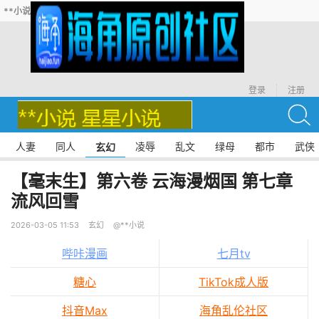
**小说
登录
注册
人妻
同人
凌辱
乱文
绿母
都市
武侠
玄幻
【毫末生】第六卷 云海漫烟国 第七章
流风回雪
2026-03-05 11:53
玄幻
@**小说
哔咔漫画
七月tv
糖心
TikTok成人版
抖音Max
海角乱伦社区