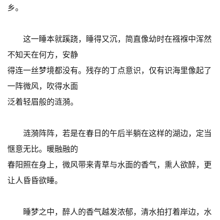
乡。
这一睡本就蹊跷，睡得又沉，简直像幼时在襁褓中浑然
不知天在何方，安静
得连一丝梦境都没有。残存的丁点意识，仅有识海里像起了
一阵微风，吹得水面
泛着轻眉般的涟漪。
涟漪阵阵，若是在春日的午后半躺在这样的湖边，定当
惬意无比。暖融融的
春阳照在身上，微风带来青草与水面的香气，熏人欲醉，更
让人昏昏欲睡。
睡梦之中，醉人的香气越发浓郁，清水拍打着岸边，水