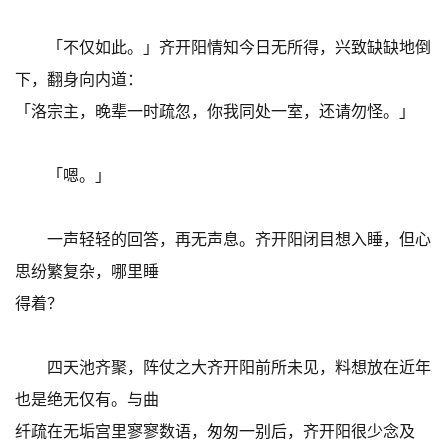
「不仅如此。」齐开阳情知今日无所得，兴致缺缺地倒
下，翻身向内道：
「洛宗主，晚辈一时疏忽，你我同处一室，还请勿怪。」
「嗯。」
一声轻轻的回答，再无声息。齐开阳闭目想入睡，但心
思纷繁复杂，哪里睡
得着？
四天池齐聚，阵仗之大齐开阳前所未见，料想放在近年
也是绝无仅有。与曲
纤疏在无垢宫里寥寥数语，匆匆一别后，齐开阳很少念及